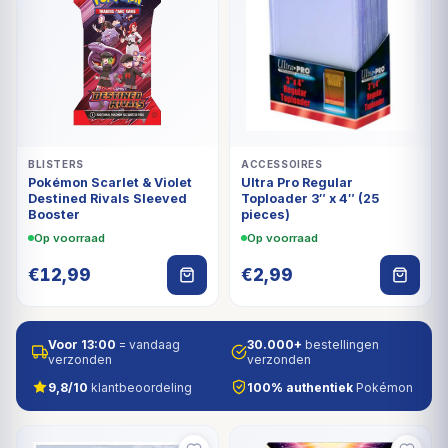
BLISTERS
ACCESSOIRES
Pokémon Scarlet & Violet
Ultra Pro Regular
Destined Rivals Sleeved
Toploader 3″ x 4″ (25
Booster
pieces)
Op voorraad
Op voorraad
€
12,99
€
2,99
Voor 13:00
= vandaag
30.000+
bestellingen
verzonden
verzonden
9,8/10
klantbeoordeling
100% authentiek
Pokémon