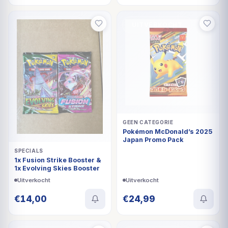
UITVERKOCHT
UITVERKOCHT
GEEN CATEGORIE
Pokémon McDonald’s 2025
Japan Promo Pack
SPECIALS
1x Fusion Strike Booster &
1x Evolving Skies Booster
Uitverkocht
Uitverkocht
€
14,00
€
24,99