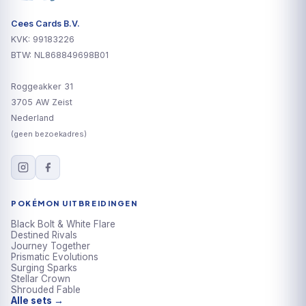
Cees Cards B.V.
KVK: 99183226
BTW: NL868849698B01
Roggeakker 31
3705 AW Zeist
Nederland
(geen bezoekadres)
POKÉMON UITBREIDINGEN