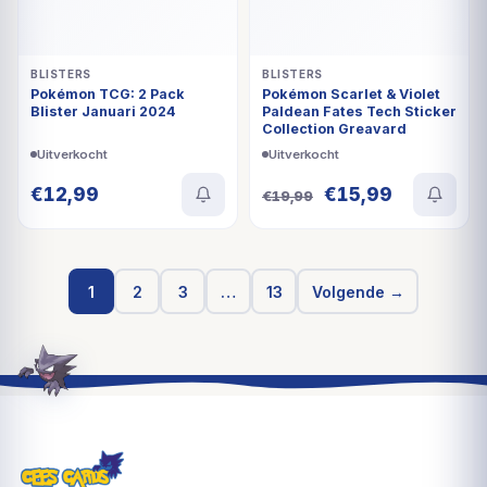
BLISTERS
Pokémon Scarlet & Violet
Paldean Fates Tech Sticker
Collection Greavard
BLISTERS
Pokémon TCG: 2 Pack
Blister Januari 2024
Uitverkocht
Uitverkocht
Oorspronkelijke
Huidige
€
12,99
€
15,99
€
19,99
prijs
prijs
was:
is:
€19,99.
€15,99.
1
2
3
…
13
Volgende →