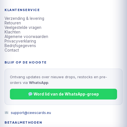
Black Bolt & White Flare
Destined Rivals
Journey Together
Prismatic Evolutions
Surging Sparks
Stellar Crown
Shrouded Fable
Alle sets →
KLANTENSERVICE
Verzending & levering
Retouren
Veelgestelde vragen
Klachten
Algemene voorwaarden
Privacyverklaring
Bedrijfsgegevens
Contact
BLIJF OP DE HOOGTE
Ontvang updates over nieuwe drops, restocks en pre-
orders via
WhatsApp
.