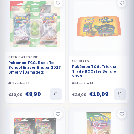
UITVERKOCHT
UITVERKOCHT
GEEN CATEGORIE
SPECIALS
Pokémon TCG: Back To
Pokémon TCG: Trick or
School Eraser Blister 2023
Trade BOOster Bundle
Smoliv (Damaged)
2024
Uitverkocht
Uitverkocht
Oorspronkelijke
Huidige
Oorspronkelijke
Huidige
€
8,99
€
19,99
€
10,99
€
24,99
prijs
prijs
prijs
prijs
was:
is:
was:
is:
€10,99.
€8,99.
€24,99.
€19,99.
UITVERKOCHT
UITVERKOCHT