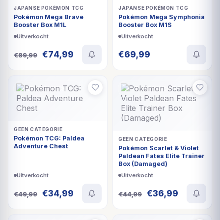
JAPANSE POKÉMON TCG
JAPANSE POKÉMON TCG
Pokémon Mega Brave
Pokémon Mega Symphonia
Booster Box M1L
Booster Box M1S
Uitverkocht
Uitverkocht
Oorspronkelijke
Huidige
€
74,99
€
69,99
€
89,99
prijs
prijs
was:
is:
€89,99.
€74,99.
UITVERKOCHT
UITVERKOCHT
GEEN CATEGORIE
Pokémon TCG: Paldea
GEEN CATEGORIE
Adventure Chest
Pokémon Scarlet & Violet
Paldean Fates Elite Trainer
Box (Damaged)
Uitverkocht
Uitverkocht
Oorspronkelijke
Huidige
Oorspronkelijke
Huidige
€
34,99
€
36,99
€
49,99
€
44,99
prijs
prijs
prijs
prijs
was:
is:
was:
is: