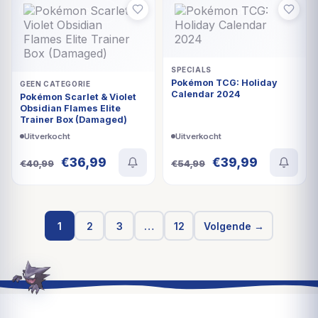
€49,99.
€34,99.
€44,99.
€36,99.
UITVERKOCHT
UITVERKOCHT
SPECIALS
Pokémon TCG: Holiday
GEEN CATEGORIE
Calendar 2024
Pokémon Scarlet & Violet
Obsidian Flames Elite
Trainer Box (Damaged)
Uitverkocht
Uitverkocht
Oorspronkelijke
Huidige
Oorspronkelijke
Huidige
€
36,99
€
39,99
€
40,99
€
54,99
prijs
prijs
prijs
prijs
was:
is:
was:
is:
€40,99.
€36,99.
€54,99.
€39,99.
1
2
3
…
12
Volgende →