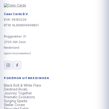
Cees Cards B.V.
KVK: 99183226
BTW: NL868849698B01
Roggeakker 31
3705 AW Zeist
Nederland
(geen bezoekadres)
POKÉMON UITBREIDINGEN
Black Bolt & White Flare
Destined Rivals
Journey Together
Prismatic Evolutions
Surging Sparks
Stellar Crown
Shrouded Fable