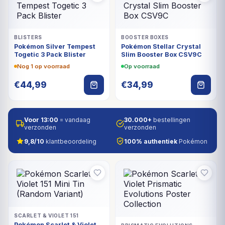
BLISTERS
BOOSTER BOXES
Pokémon Silver Tempest
Pokémon Stellar Crystal
Togetic 3 Pack Blister
Slim Booster Box CSV9C
Nog 1 op voorraad
Op voorraad
€
44,99
€
34,99
Voor 13:00
= vandaag
30.000+
bestellingen
verzonden
verzonden
9,8/10
klantbeoordeling
100% authentiek
Pokémon
SCARLET & VIOLET 151
Pokémon Scarlet & Violet