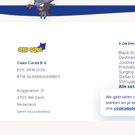
POKÉMO
Black Bo
Destined
Journey
Cees Cards B.V.
Prismati
KVK: 99183226
Surging
BTW: NL868849698B01
Stellar 
Shroude
Alle se
Roggeakker 31
We gebruiken c
3705 AW Zeist
werken en je e
Nederland
ons
cookiebel
(geen bezoekadres)