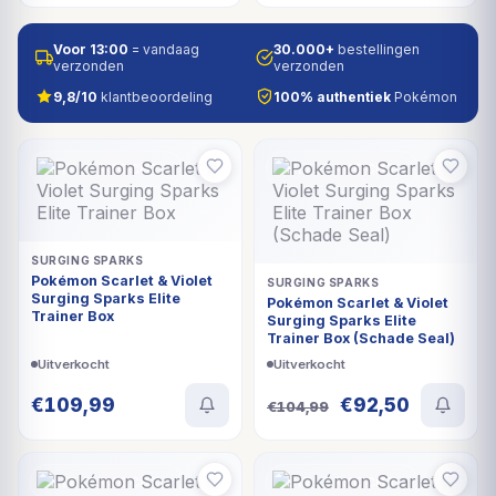
Voor 13:00
= vandaag
30.000+
bestellingen
verzonden
verzonden
9,8/10
klantbeoordeling
100% authentiek
Pokémon
UITVERKOCHT
UITVERKOCHT
SURGING SPARKS
Pokémon Scarlet & Violet
SURGING SPARKS
Surging Sparks Elite
Pokémon Scarlet & Violet
Trainer Box
Surging Sparks Elite
Trainer Box (Schade Seal)
Uitverkocht
Uitverkocht
Oorspronkelijke
Huidige
€
109,99
€
92,50
€
104,99
prijs
prijs
was:
is:
€104,99.
€92,50.
UITVERKOCHT
UITVERKOCHT