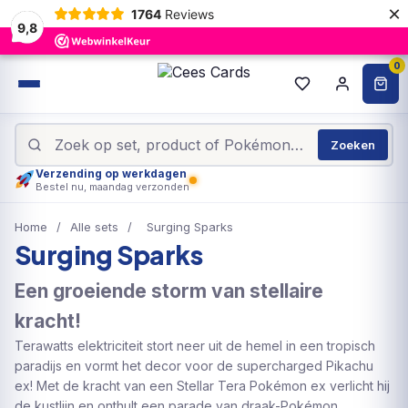
×
1764
Reviews
9,8
0
Zoeken
Verzending op werkdagen
Bestel nu, maandag verzonden
Home
/
Alle sets
/
Surging Sparks
Surging Sparks
Een groeiende storm van stellaire
kracht!
Terawatts elektriciteit stort neer uit de hemel in een tropisch
paradijs en vormt het decor voor de supercharged Pikachu
ex! Met de kracht van een Stellar Tera Pokémon ex verlicht hij
de kustlijn en onthult een parade van draak-Pokémon,