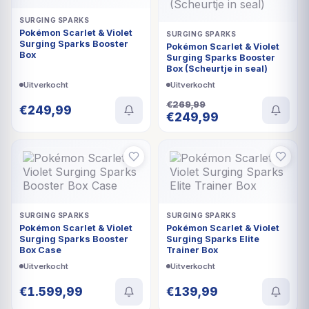
SURGING SPARKS
Pokémon Scarlet & Violet
SURGING SPARKS
Surging Sparks Booster
Pokémon Scarlet & Violet
Box
Surging Sparks Booster
Box (Scheurtje in seal)
Uitverkocht
Uitverkocht
€
269,99
€
249,99
Oorspronkelijke
Huidige
€
249,99
prijs
prijs
was:
is:
€269,99.
€249,99.
UITVERKOCHT
UITVERKOCHT
SURGING SPARKS
SURGING SPARKS
Pokémon Scarlet & Violet
Pokémon Scarlet & Violet
Surging Sparks Booster
Surging Sparks Elite
Box Case
Trainer Box
Uitverkocht
Uitverkocht
€
1.599,99
€
139,99