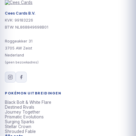
Cees Cards B.V.
KVK: 99183226
BTW: NL868849698B01
Roggeakker 31
3705 AW Zeist
Nederland
(geen bezoekadres)
POKÉMON UITBREIDINGEN
Black Bolt & White Flare
Destined Rivals
Journey Together
Prismatic Evolutions
Surging Sparks
Stellar Crown
Shrouded Fable