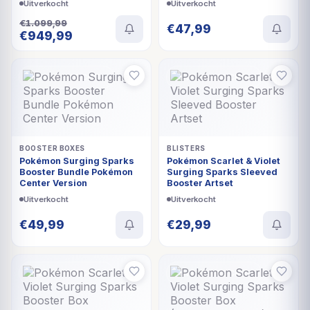
Uitverkocht
Uitverkocht
€
1.099,99
€
47,99
Oorspronkelijke
Huidige
€
949,99
prijs
prijs
was:
is:
€1.099,99.
€949,99.
UITVERKOCHT
UITVERKOCHT
BOOSTER BOXES
BLISTERS
Pokémon Surging Sparks
Pokémon Scarlet & Violet
Booster Bundle Pokémon
Surging Sparks Sleeved
Center Version
Booster Artset
Uitverkocht
Uitverkocht
€
49,99
€
29,99
UITVERKOCHT
UITVERKOCHT