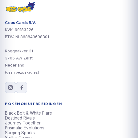
Cees Cards B.V.
KVK: 99183226
BTW: NL868849698B01
Roggeakker 31
3705 AW Zeist
Nederland
(geen bezoekadres)
POKÉMON UITBREIDINGEN
Black Bolt & White Flare
Destined Rivals
Journey Together
Prismatic Evolutions
Surging Sparks
Stellar Crown
Shrouded Fable
Alle sets →