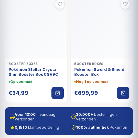
BOOSTER BOXES
BOOSTER BOXES
Pokémon Stellar Crystal
Pokémon Sword & Shield
Slim Booster Box CSV9C
Booster Box
Op voorraad
Nog 1 op voorraad
€
34,99
€
699,99
Voor 13:00
= vandaag
30.000+
bestellingen
verzonden
verzonden
9,8/10
klantbeoordeling
100% authentiek
Pokémon