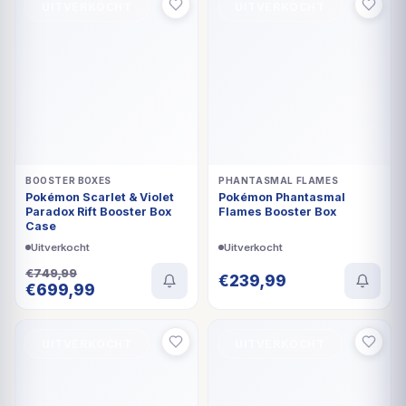
BOOSTER BOXES
PHANTASMAL FLAMES
Pokémon Scarlet & Violet
Pokémon Phantasmal
Paradox Rift Booster Box
Flames Booster Box
Case
Uitverkocht
Uitverkocht
€
749,99
€
239,99
Oorspronkelijke
Huidige
€
699,99
prijs
prijs
was:
is:
€749,99.
€699,99.
UITVERKOCHT
UITVERKOCHT