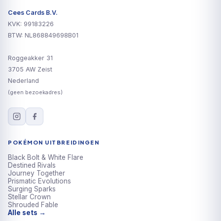
Cees Cards B.V.
KVK: 99183226
BTW: NL868849698B01
Roggeakker 31
3705 AW Zeist
Nederland
(geen bezoekadres)
POKÉMON UITBREIDINGEN
Black Bolt & White Flare
Destined Rivals
Journey Together
Prismatic Evolutions
Surging Sparks
Stellar Crown
Shrouded Fable
Alle sets →