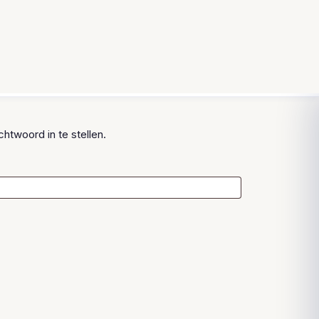
0
e
Winkelwagen
Same-day verzending
10:25:11
Zoeken
Bestel voor 13:00, vandaag verzonden
htwoord in te stellen.