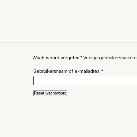
Pokémon
Accessoires
Pre-orders
Wachtwoord vergeten? Voer je gebruikersnaam of e
Vereist
Gebruikersnaam of e-mailadres
*
Reset wachtwoord