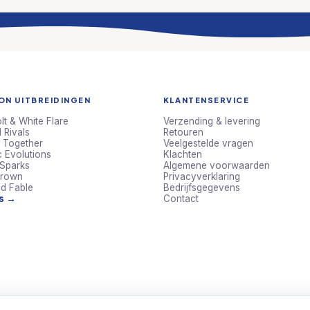
N UITBREIDINGEN
KLANTENSERVICE
lt & White Flare
Verzending & levering
 Rivals
Retouren
 Together
Veelgestelde vragen
c Evolutions
Klachten
 Sparks
Algemene voorwaarden
Crown
Privacyverklaring
d Fable
Bedrijfsgegevens
ts →
Contact
ookies om de winkel goed te laten
rvaring te verbeteren. Meer weten? Lees
Alleen noodzakelijk
eid
.