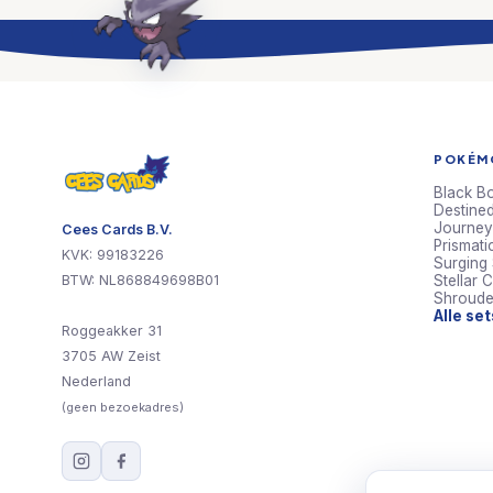
POKÉMO
Black Bo
Destined
Journey
Cees Cards B.V.
Prismati
KVK: 99183226
Surging
BTW: NL868849698B01
Stellar 
Shroude
Alle se
Roggeakker 31
We gebruiken c
3705 AW Zeist
werken en je e
Nederland
ons
cookiebel
(geen bezoekadres)