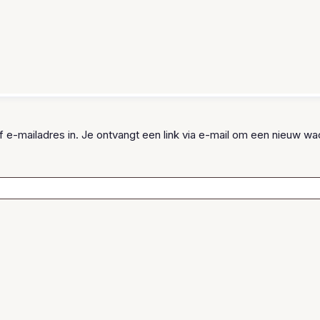
Aanbiedingen
Verkoop jouw Pokémon
Klantenservic
-mailadres in. Je ontvangt een link via e-mail om een nieuw wac