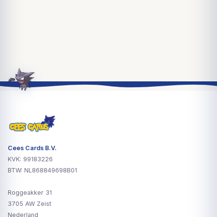
Cees Cards B.V.
KVK: 99183226
BTW: NL868849698B01
Roggeakker 31
3705 AW Zeist
Nederland
(geen bezoekadres)