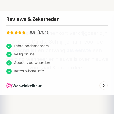
One Piece
zal binnenkort verkrijgbaar zijn
bij Cees Cards. Schrijf je nu in voor de
wachtlijst
en ontvang
als eerste
een
melding wanneer er nieuws is over nieuwe
voorraad & pre-orders.