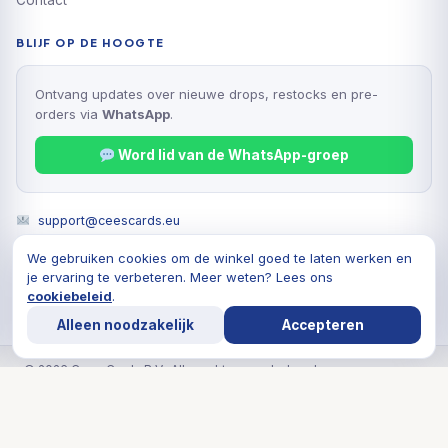
BLIJF OP DE HOOGTE
Ontvang updates over nieuwe drops, restocks en pre-
orders via
WhatsApp
.
Word lid van de WhatsApp-groep
support@ceescards.eu
BETAALMETHODEN
Overboeking
© 2026 Cees Cards B.V., Alle rechten voorbehouden
Privacyverklaring
Algemene voorwaarden
Cookiebeleid
De waardering van ceescards.eu/ bij
WebwinkelKeur
Reviews
is 9.8/10 gebaseerd op 1764 reviews.