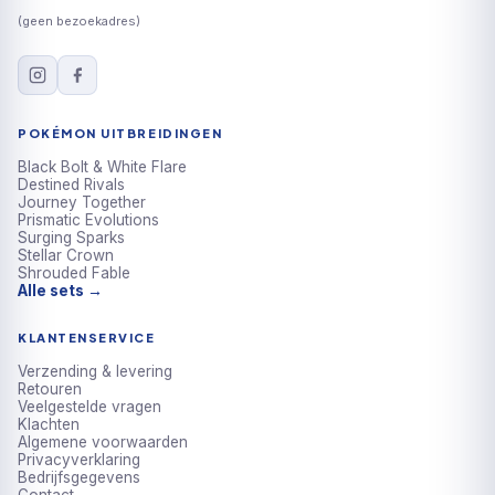
POKÉMON UITBREIDINGEN
Black Bolt & White Flare
Destined Rivals
Journey Together
Prismatic Evolutions
Surging Sparks
Stellar Crown
We gebruiken cookies om de winkel goed te laten werken en
Shrouded Fable
je ervaring te verbeteren. Meer weten? Lees ons
Alle sets →
cookiebeleid
.
KLANTENSERVICE
Alleen noodzakelijk
Accepteren
Verzending & levering
Retouren
Veelgestelde vragen
Klachten
Algemene voorwaarden
Privacyverklaring
Bedrijfsgegevens
Contact