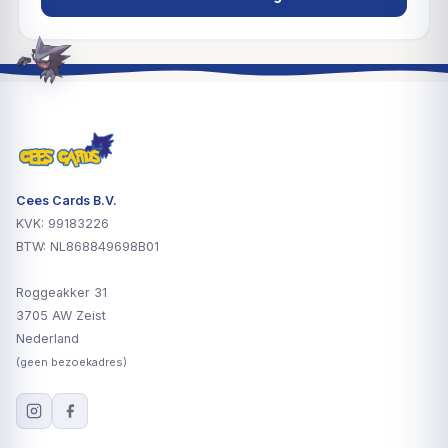
Cees Cards B.V.
KVK: 99183226
BTW: NL868849698B01
Roggeakker 31
3705 AW Zeist
Nederland
(geen bezoekadres)