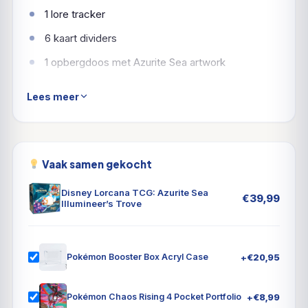
1 lore tracker
6 kaart dividers
1 opbergdoos met Azurite Sea artwork
Lees meer
Vaak samen gekocht
Disney Lorcana TCG: Azurite Sea
€
39,99
Illumineer’s Trove
+
€
20,95
Pokémon Booster Box Acryl Case
+
€
8,99
Pokémon Chaos Rising 4 Pocket Portfolio