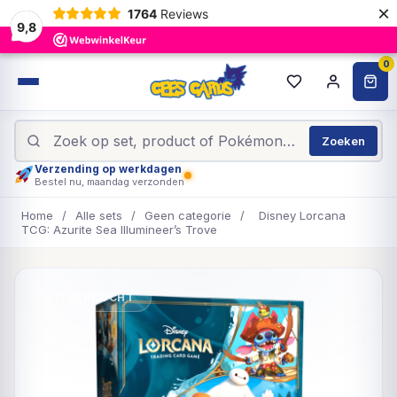
×
1764
Reviews
9,8
0
Zoeken
Verzending op werkdagen
Bestel nu, maandag verzonden
Home
/
Alle sets
/
Geen categorie
/
Disney Lorcana
TCG: Azurite Sea Illumineer’s Trove
UITVERKOCHT