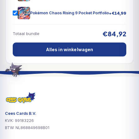
+
€
14,99
Pokémon Chaos Rising 9 Pocket Portfolio
€84,92
Totaal bundle
Alles in winkelwagen
Cees Cards B.V.
KVK: 99183226
BTW: NL868849698B01