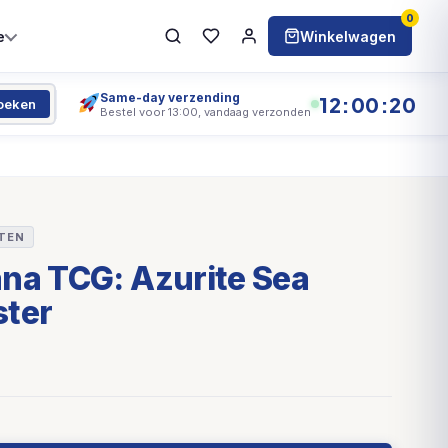
0
e
Winkelwagen
Same-day verzending
12:00:20
oeken
Bestel voor 13:00, vandaag verzonden
TEN
na TCG: Azurite Sea
ster