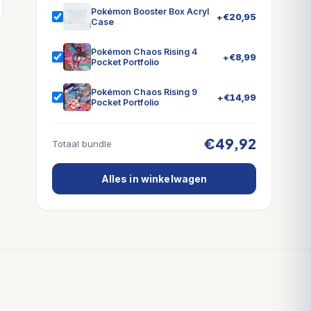
Pokémon Booster Box Acryl
+
€
20,95
Case
Pokémon Chaos Rising 4
+
€
8,99
Pocket Portfolio
Pokémon Chaos Rising 9
+
€
14,99
Pocket Portfolio
€49,92
Totaal bundle
Alles in winkelwagen