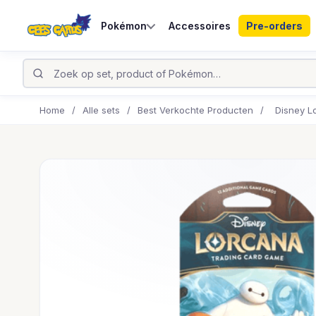
Pokémon
Accessoires
Pre-orders
Home
/
Alle sets
/
Best Verkochte Producten
/
Disney L