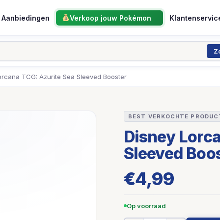
Aanbiedingen
Verkoop jouw Pokémon
Klantenservic
Z
orcana TCG: Azurite Sea Sleeved Booster
BEST VERKOCHTE PRODUC
Disney Lorca
Sleeved Boo
€
4,99
Op voorraad