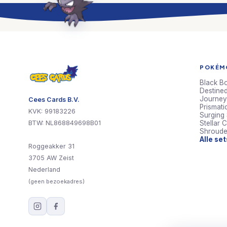
POKÉMO
Black Bo
Destined
Journey
Cees Cards B.V.
Prismati
KVK: 99183226
Surging
BTW: NL868849698B01
Stellar 
Shroude
Alle se
Roggeakker 31
3705 AW Zeist
Nederland
(geen bezoekadres)