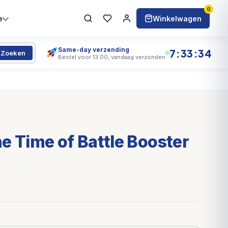
0
e
Winkelwagen
Same-day verzending
7:33:34
Zoeken
Bestel voor 13:00, vandaag verzonden
e Time of Battle Booster