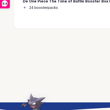
De One Piece The Time of Battle Booster Box 
9,8
24 boosterpacks