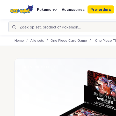
Pokémon
Accessoires
Pre-orders
Home
/
Alle sets
/
One Piece Card Game
/
One Piece Th
UITVERKOCHT