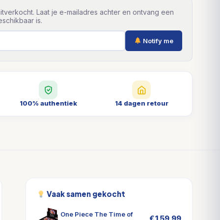
itverkocht. Laat je e-mailadres achter en ontvang een
schikbaar is.
Notify me
100% authentiek
14 dagen retour
Vaak samen gekocht
One Piece The Time of
€
159,99