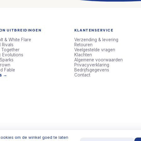
N UITBREIDINGEN
KLANTENSERVICE
lt & White Flare
Verzending & levering
 Rivals
Retouren
 Together
Veelgestelde vragen
c Evolutions
Klachten
 Sparks
Algemene voorwaarden
Crown
Privacyverklaring
d Fable
Bedrijfsgegevens
ts →
Contact
ookies om de winkel goed te laten