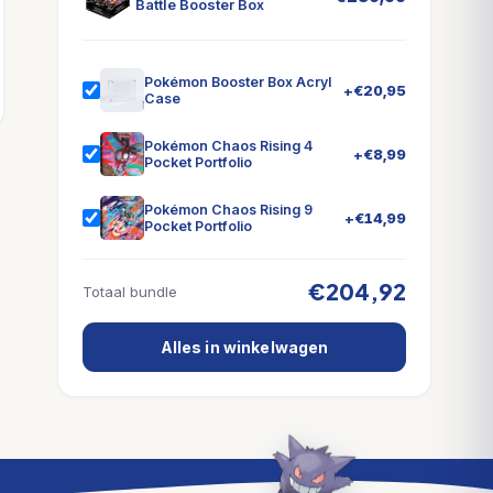
Battle Booster Box
Pokémon Booster Box Acryl
+
€
20,95
Case
Pokémon Chaos Rising 4
+
€
8,99
Pocket Portfolio
Pokémon Chaos Rising 9
+
€
14,99
Pocket Portfolio
€204,92
Totaal bundle
Alles in winkelwagen