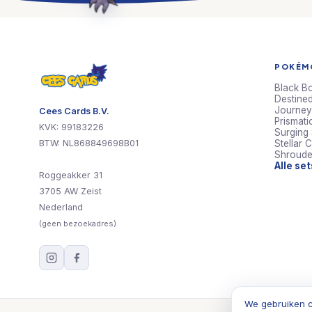
POKÉMO
Black Bo
Destined
Journey
Cees Cards B.V.
Prismati
KVK: 99183226
Surging
BTW: NL868849698B01
Stellar 
Shroude
Alle se
Roggeakker 31
3705 AW Zeist
Nederland
(geen bezoekadres)
We gebruiken c