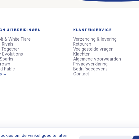
N UITBREIDINGEN
KLANTENSERVICE
lt & White Flare
Verzending & levering
 Rivals
Retouren
 Together
Veelgestelde vragen
c Evolutions
Klachten
 Sparks
Algemene voorwaarden
Crown
Privacyverklaring
d Fable
Bedrijfsgegevens
ts →
Contact
ookies om de winkel goed te laten