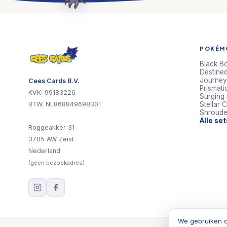
POKÉMO
Black Bo
Destined
Journey
Cees Cards B.V.
Prismati
KVK: 99183226
Surging
BTW: NL868849698B01
Stellar 
Shroude
Alle se
Roggeakker 31
3705 AW Zeist
Nederland
(geen bezoekadres)
We gebruiken c