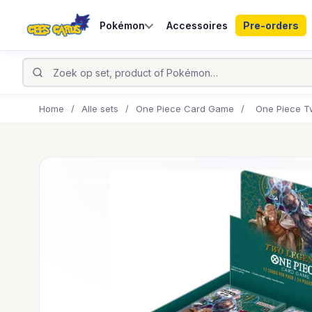
Pokémon
Accessoires
Pre-orders
Home
/
Alle sets
/
One Piece Card Game
/
One Piece T
UITVERKOCHT