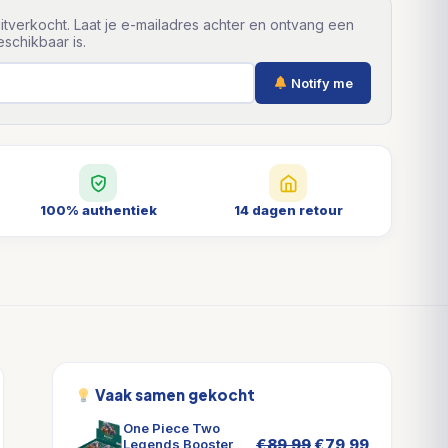
itverkocht. Laat je e-mailadres achter en ontvang een
schikbaar is.
Notify me
100% authentiek
14 dagen retour
Vaak samen gekocht
One Piece Two
Oorspronkelijke
Huidige
€
89,99
€
79,99
Legends Booster