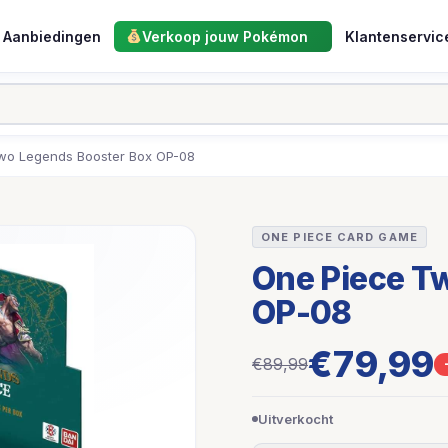
Aanbiedingen
Verkoop jouw Pokémon
Klantenservic
wo Legends Booster Box OP-08
ONE PIECE CARD GAME
One Piece T
OP-08
€79,99
€89,99
Uitverkocht