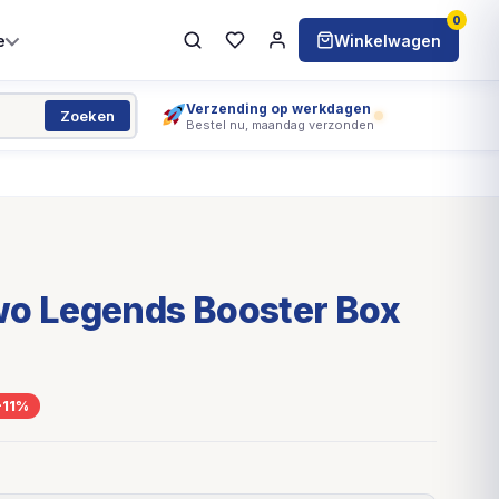
0
e
Winkelwagen
Verzending op werkdagen
Zoeken
Bestel nu, maandag verzonden
wo Legends Booster Box
-11%