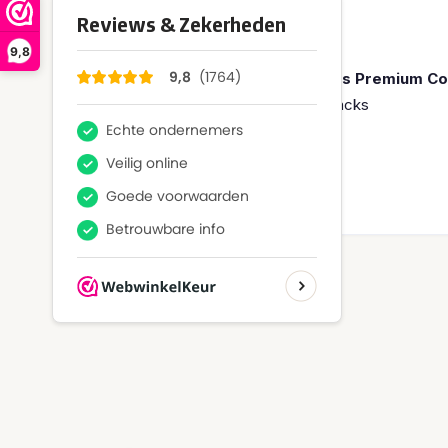
Over dit product
9,8
De Pokémon 151 Blooming Waters Premium Col
12 Pokémon TCG: 151 booster packs
4 foil kaarten
1 oversized foil kaart