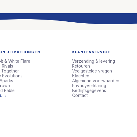
N UITBREIDINGEN
KLANTENSERVICE
lt & White Flare
Verzending & levering
 Rivals
Retouren
 Together
Veelgestelde vragen
c Evolutions
Klachten
 Sparks
Algemene voorwaarden
Crown
Privacyverklaring
d Fable
Bedrijfsgegevens
ts →
Contact