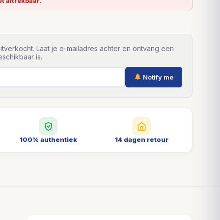
et aftrekbaar
.
itverkocht. Laat je e-mailadres achter en ontvang een
schikbaar is.
Notify me
100% authentiek
14 dagen retour