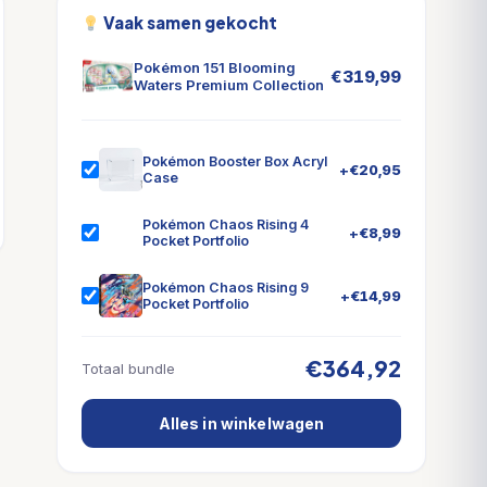
Vaak samen gekocht
Pokémon 151 Blooming
€
319,99
Waters Premium Collection
Pokémon Booster Box Acryl
+
€
20,95
Case
Pokémon Chaos Rising 4
+
€
8,99
Pocket Portfolio
Pokémon Chaos Rising 9
+
€
14,99
Pocket Portfolio
€364,92
Totaal bundle
Alles in winkelwagen