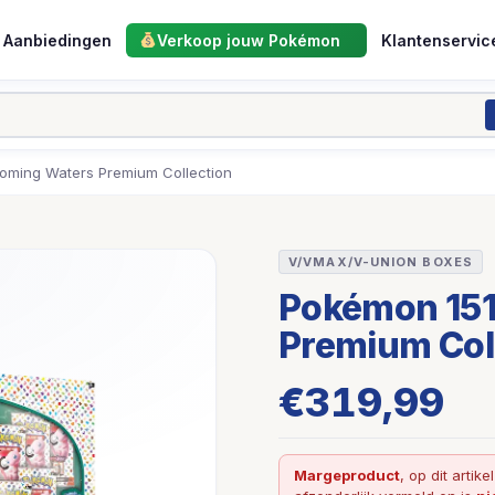
Aanbiedingen
Verkoop jouw Pokémon
Klantenservic
oming Waters Premium Collection
V/VMAX/V-UNION BOXES
Pokémon 151
Premium Col
€
319,99
Margeproduct
, op dit artike