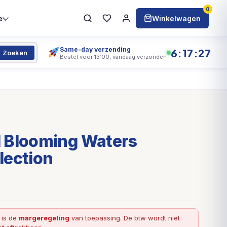
0
e
Winkelwagen
Same-day verzending
6:17:25
Zoeken
Bestel voor 13:00, vandaag verzonden
 Blooming Waters
lection
l is de
margeregeling
van toepassing. De btw wordt niet