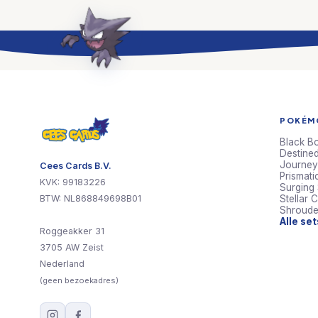
POKÉMO
Black Bo
Destined
Journey
Cees Cards B.V.
Prismati
KVK: 99183226
Surging
BTW: NL868849698B01
Stellar 
Shroude
Alle se
Roggeakker 31
3705 AW Zeist
Nederland
(geen bezoekadres)