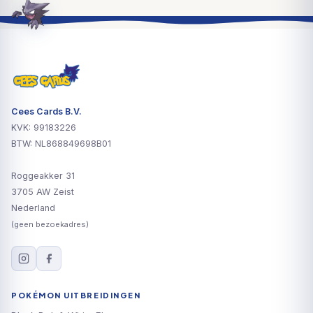
Cees Cards B.V.
KVK: 99183226
BTW: NL868849698B01
Roggeakker 31
3705 AW Zeist
Nederland
(geen bezoekadres)
POKÉMON UITBREIDINGEN