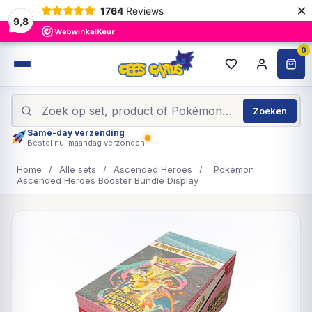
×
1764
Reviews
9,8
0
Zoeken
Same-day verzending
Bestel nu, maandag verzonden
Home
/
Alle sets
/
Ascended Heroes
/
Pokémon
Ascended Heroes Booster Bundle Display
UITVERKOCHT