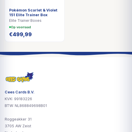
Pokémon Scarlet & Violet
151 Elite Trainer Box
Elite Trainer Boxes
Op voorraad
€
499,99
Cees Cards B.V.
KVK: 99183226
BTW: NL868849698B01
Roggeakker 31
3705 AW Zeist