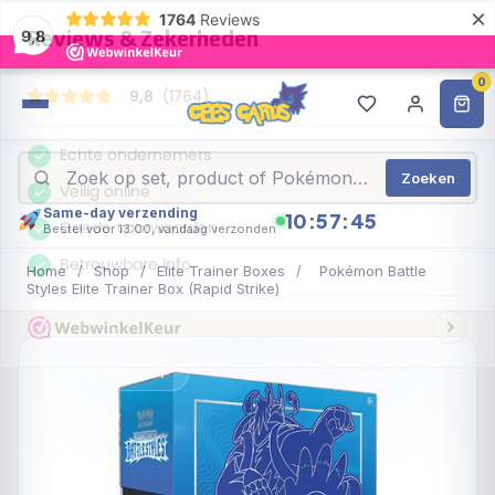
×
1764
Reviews
9,8
0
Zoeken
Same-day verzending
10:57:45
Bestel voor 13:00, vandaag verzonden
Home
/
Shop
/
Elite Trainer Boxes
/
Pokémon Battle
Styles Elite Trainer Box (Rapid Strike)
UITVERKOCHT