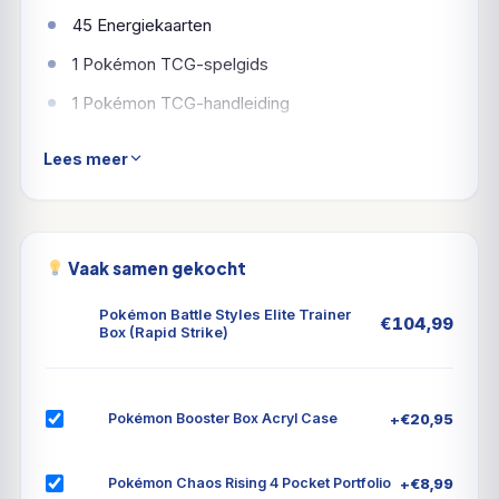
45 Energiekaarten
1 Pokémon TCG-spelgids
1 Pokémon TCG-handleiding
6 dobbelstenen, schadetellers
Lees meer
1 spelmunt
2 acryl statusmarkeringen
1 verzamelkaartdoos met 4 verdelers voor
Vaak samen gekocht
dagelijkse organisatie
Pokémon Battle Styles Elite Trainer
€
104,99
1 toegangscode voor toegang tot de online game
Box (Rapid Strike)
Pokémon TCG
+
€
20,95
Pokémon Booster Box Acryl Case
+
€
8,99
Pokémon Chaos Rising 4 Pocket Portfolio