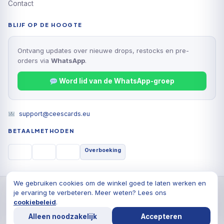
Contact
BLIJF OP DE HOOGTE
Ontvang updates over nieuwe drops, restocks en pre-
orders via
WhatsApp
.
Word lid van de WhatsApp-groep
support@ceescards.eu
BETAALMETHODEN
Overboeking
We gebruiken cookies om de winkel goed te laten werken en
© 2026 Cees Cards B.V., Alle rechten voorbehouden
je ervaring te verbeteren. Meer weten? Lees ons
Privacyverklaring
Algemene voorwaarden
Cookiebeleid
cookiebeleid
.
De waardering van ceescards.eu/ bij
WebwinkelKeur
Alleen noodzakelijk
Accepteren