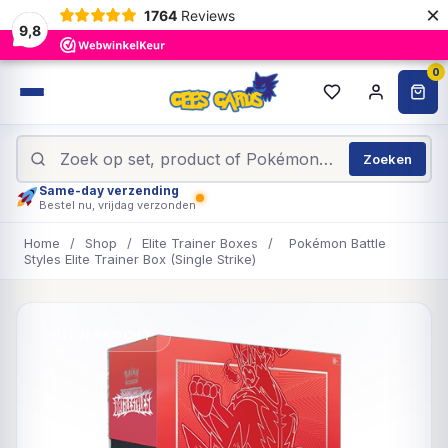
×
1764
Reviews
9,8
0
Zoeken
Same-day verzending
Bestel nu, vrijdag verzonden
Home
/
Shop
/
Elite Trainer Boxes
/
Pokémon Battle
Styles Elite Trainer Box (Single Strike)
UITVERKOCHT