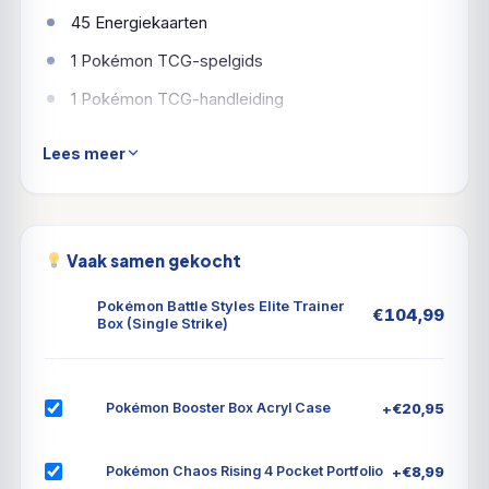
45 Energiekaarten
1 Pokémon TCG-spelgids
1 Pokémon TCG-handleiding
6 dobbelstenen, schadetellers
Lees meer
1 spelmunt
2 acryl statusmarkeringen
1 verzamelkaartdoos met 4 verdelers voor
Vaak samen gekocht
dagelijkse organisatie
Pokémon Battle Styles Elite Trainer
€
104,99
1 toegangscode voor toegang tot de online game
Box (Single Strike)
Pokémon TCG
+
€
20,95
Pokémon Booster Box Acryl Case
+
€
8,99
Pokémon Chaos Rising 4 Pocket Portfolio