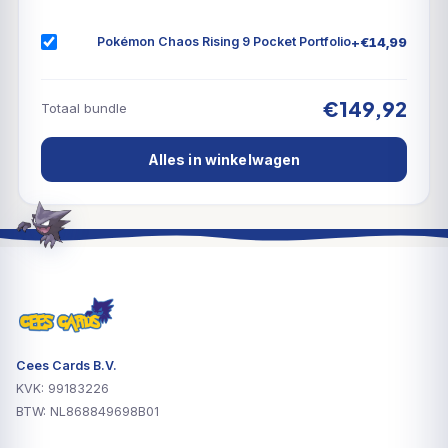
+
€
14,99
Pokémon Chaos Rising 9 Pocket Portfolio
€149,92
Totaal bundle
Alles in winkelwagen
Cees Cards B.V.
KVK: 99183226
BTW: NL868849698B01