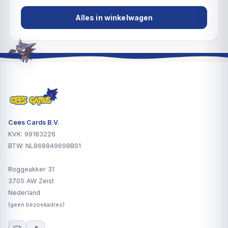
Alles in winkelwagen
Cees Cards B.V.
KVK: 99183226
BTW: NL868849698B01
Roggeakker 31
3705 AW Zeist
Nederland
(geen bezoekadres)