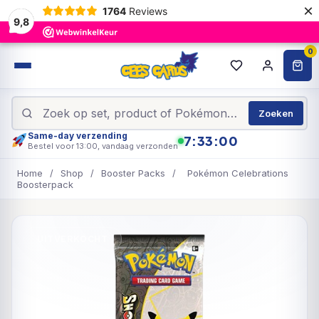
×
1764
Reviews
9,8
0
Zoeken
Same-day verzending
7:33:00
Bestel voor 13:00, vandaag verzonden
Home
/
Shop
/
Booster Packs
/
Pokémon Celebrations
Boosterpack
UITVERKOCHT