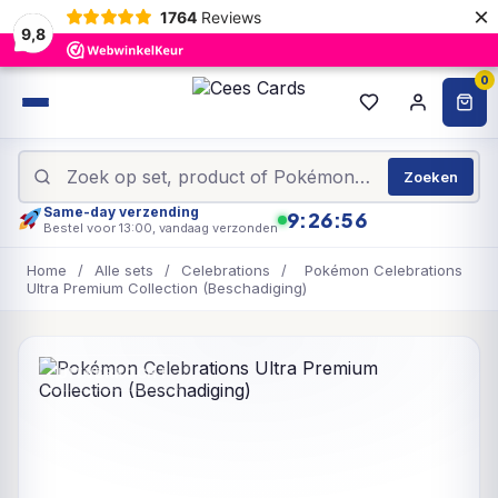
×
1764
Reviews
9,8
0
Zoeken
Same-day verzending
9:26:56
Bestel voor 13:00, vandaag verzonden
Home
/
Alle sets
/
Celebrations
/
Pokémon Celebrations
Ultra Premium Collection (Beschadiging)
UITVERKOCHT