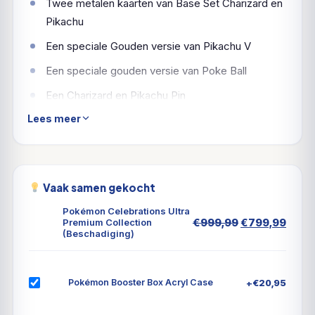
Twee metalen kaarten van Base Set Charizard en
Pikachu
Een speciale Gouden versie van Pikachu V
Een speciale gouden versie van Poke Ball
Een Charizard en Pikachu Pin
Lees meer
Een Speciale munt
17 Celebrations mini-boosterpakketten
8 extra TCG-boosterpakketten
Vaak samen gekocht
Een code kaart voor de Online Trading Card Game
Pokémon Celebrations Ultra
Oorspronkeli
Huid
€
999,99
€
799,99
Premium Collection
(Beschadiging)
prijs
prijs
was:
is:
€999,99.
€799
+
€
20,95
Pokémon Booster Box Acryl Case