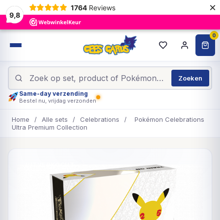
×
1764
Reviews
9,8
0
Zoeken
Same-day verzending
Bestel nu, vrijdag verzonden
Home
/
Alle sets
/
Celebrations
/
Pokémon Celebrations
Ultra Premium Collection
UITVERKOCHT