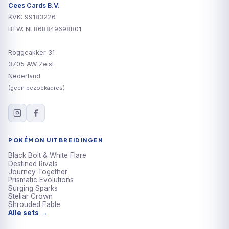
Cees Cards B.V.
KVK: 99183226
BTW: NL868849698B01
Roggeakker 31
3705 AW Zeist
Nederland
(geen bezoekadres)
POKÉMON UITBREIDINGEN
Black Bolt & White Flare
Destined Rivals
Journey Together
Prismatic Evolutions
Surging Sparks
Stellar Crown
Shrouded Fable
Alle sets →