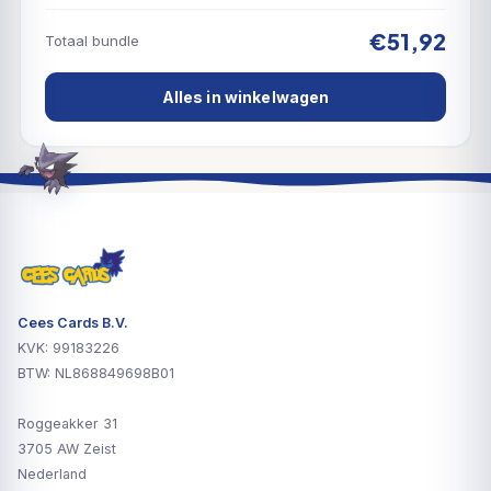
€51,92
Totaal bundle
Alles in winkelwagen
Cees Cards B.V.
KVK: 99183226
BTW: NL868849698B01
Roggeakker 31
3705 AW Zeist
Nederland