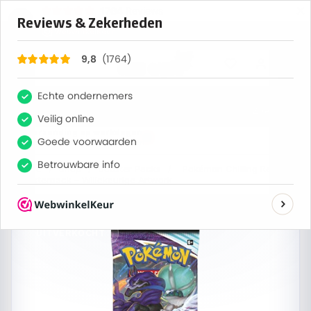
×
1764
Reviews
9,8
0
Zoeken
Verzending op werkdagen
Bestel nu, maandag verzonden
Home
/
Shop
/
Booster Packs
/
Pokémon Chilling Reign
Boosterpack – Willekeurige Artwork
UITVERKOCHT