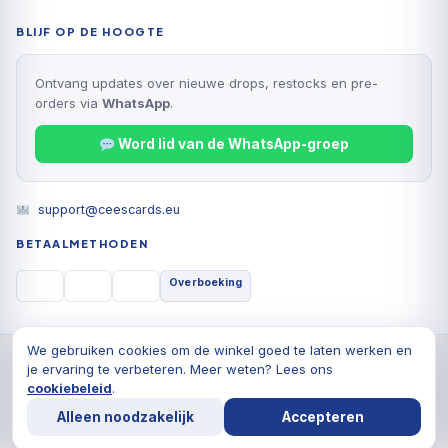
BLIJF OP DE HOOGTE
Ontvang updates over nieuwe drops, restocks en pre-
orders via
WhatsApp
.
Word lid van de WhatsApp-groep
support@ceescards.eu
BETAALMETHODEN
Overboeking
We gebruiken cookies om de winkel goed te laten werken en
© 2026 Cees Cards B.V., Alle rechten voorbehouden
je ervaring te verbeteren. Meer weten? Lees ons
Privacyverklaring
Algemene voorwaarden
Cookiebeleid
cookiebeleid
.
De waardering van ceescards.eu/ bij
WebwinkelKeur
Alleen noodzakelijk
Accepteren
Reviews
is 9.8/10 gebaseerd op 1764 reviews.