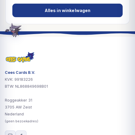
Alles in winkelwagen
Cees Cards B.V.
KVK: 99183226
BTW: NL868849698B01
Roggeakker 31
3705 AW Zeist
Nederland
(geen bezoekadres)