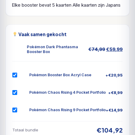
Elke booster bevat 5 kaarten
Alle kaarten zijn Japans
Vaak samen gekocht
Pokémon Dark Phantasma
Oorspronkel
Huid
€
74,99
€
59,99
Booster Box
prijs
prijs
was:
is:
€74,99.
€59,
+
€
20,95
Pokémon Booster Box Acryl Case
+
€
8,99
Pokémon Chaos Rising 4 Pocket Portfolio
+
€
14,99
Pokémon Chaos Rising 9 Pocket Portfolio
€104,92
Totaal bundle