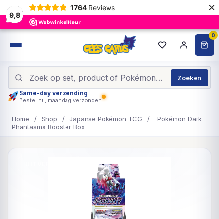
×
1764
Reviews
9,8
0
Zoeken
Same-day verzending
Bestel nu, maandag verzonden
Home
/
Shop
/
Japanse Pokémon TCG
/
Pokémon Dark
Phantasma Booster Box
UITVERKOCHT