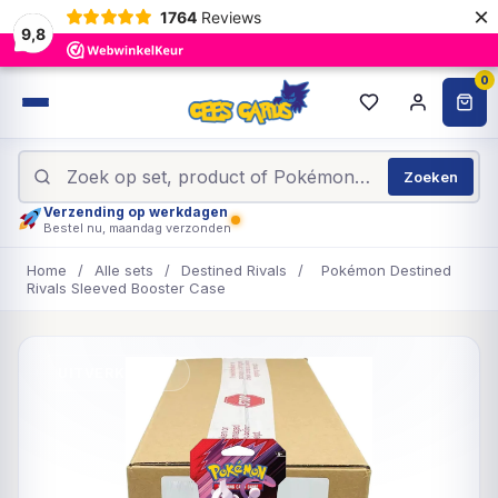
×
1764
Reviews
9,8
0
Zoeken
Verzending op werkdagen
Bestel nu, maandag verzonden
Home
/
Alle sets
/
Destined Rivals
/
Pokémon Destined
Rivals Sleeved Booster Case
UITVERKOCHT