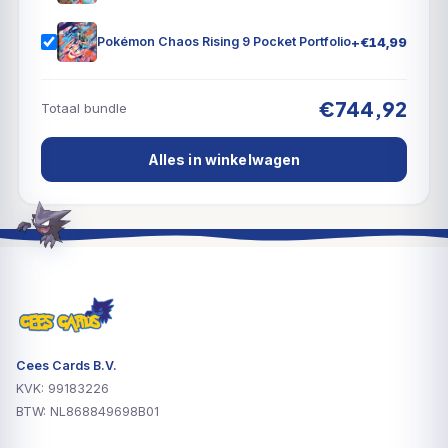
+
€
14,99
Pokémon Chaos Rising 9 Pocket Portfolio
€744,92
Totaal bundle
Alles in winkelwagen
Cees Cards B.V.
KVK: 99183226
BTW: NL868849698B01