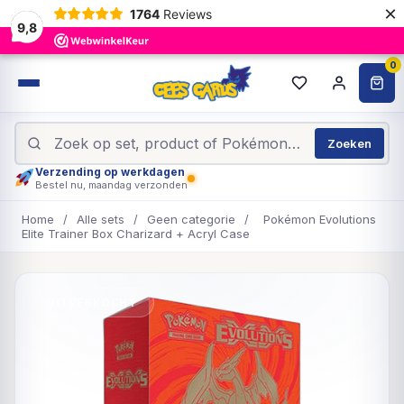
×
1764
Reviews
9,8
0
Zoeken
Verzending op werkdagen
Bestel nu, maandag verzonden
Home
/
Alle sets
/
Geen categorie
/
Pokémon Evolutions
Elite Trainer Box Charizard + Acryl Case
UITVERKOCHT