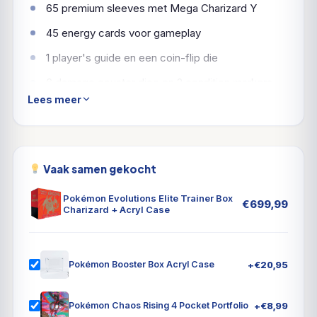
65
premium
sleeves
met
Mega
Charizard
Y
45
energy
cards
voor
gameplay
1
player's
guide
en een
coin-flip
die
6
damage
counter
dice
en
2
condition
markers
Lees meer
4
dividers
Vaak samen gekocht
Pokémon Evolutions Elite Trainer Box
€
699,99
Charizard + Acryl Case
+
€
20,95
Pokémon Booster Box Acryl Case
+
€
8,99
Pokémon Chaos Rising 4 Pocket Portfolio