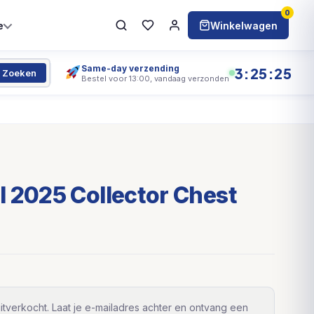
0
e
Winkelwagen
Same-day verzending
3:25:24
Zoeken
Bestel voor 13:00, vandaag verzonden
 2025 Collector Chest
itverkocht. Laat je e-mailadres achter en ontvang een