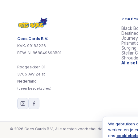
POKÉMO
Black Bo
Destined
Journey
Cees Cards B.V.
Prismati
KVK: 99183226
Surging
BTW: NL868849698B01
Stellar 
Shroude
Alle se
Roggeakker 31
3705 AW Zeist
Nederland
(geen bezoekadres)
We gebruiken c
© 2026 Cees Cards B.V., Alle rechten voorbehouden
werken en je e
ons
cookiebel