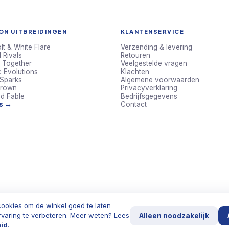
N UITBREIDINGEN
KLANTENSERVICE
lt & White Flare
Verzending & levering
 Rivals
Retouren
 Together
Veelgestelde vragen
c Evolutions
Klachten
 Sparks
Algemene voorwaarden
Crown
Privacyverklaring
d Fable
Bedrijfsgegevens
ts →
Contact
ookies om de winkel goed te laten
rvaring te verbeteren. Meer weten? Lees
Alleen noodzakelijk
eid
.