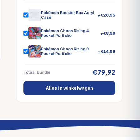
Pokémon Booster Box Acryl
+
€
20,95
Case
Pokémon Chaos Rising 4
+
€
8,99
Pocket Portfolio
Pokémon Chaos Rising 9
+
€
14,99
Pocket Portfolio
€79,92
Totaal bundle
Alles in winkelwagen