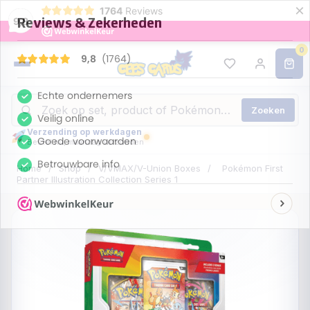
×
1764
Reviews
9,8
0
Zoeken
Verzending op werkdagen
Bestel nu, maandag verzonden
Home
/
Shop
/
V/VMAX/V-Union Boxes
/
Pokémon First
Partner Illustration Collection Series 1