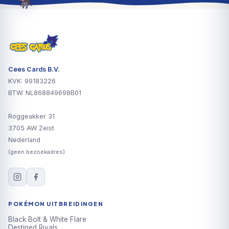
Cees Cards B.V.
KVK: 99183226
BTW: NL868849698B01
Roggeakker 31
3705 AW Zeist
Nederland
(geen bezoekadres)
POKÉMON UITBREIDINGEN
Black Bolt & White Flare
Destined Rivals