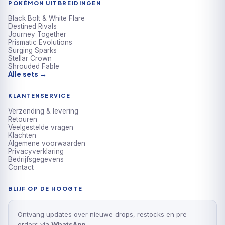
POKÉMON UITBREIDINGEN
Black Bolt & White Flare
Destined Rivals
Journey Together
Prismatic Evolutions
Surging Sparks
Stellar Crown
Shrouded Fable
Alle sets →
KLANTENSERVICE
Verzending & levering
Retouren
Veelgestelde vragen
Klachten
Algemene voorwaarden
Privacyverklaring
Bedrijfsgegevens
Contact
BLIJF OP DE HOOGTE
Ontvang updates over nieuwe drops, restocks en pre-
orders via
WhatsApp
.