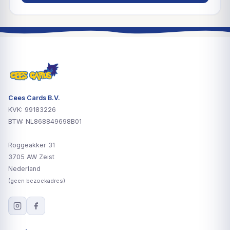
Cees Cards B.V.
KVK: 99183226
BTW: NL868849698B01
Roggeakker 31
3705 AW Zeist
Nederland
(geen bezoekadres)