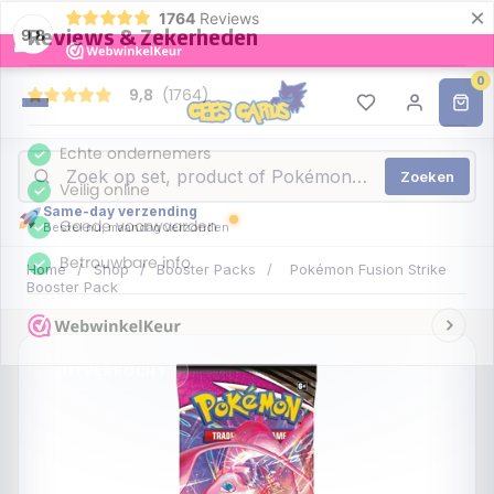
×
1764
Reviews
9,8
0
Zoeken
Same-day verzending
Bestel nu, maandag verzonden
Home
/
Shop
/
Booster Packs
/
Pokémon Fusion Strike
Booster Pack
UITVERKOCHT