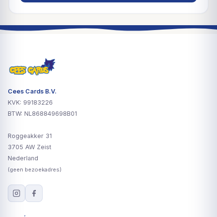
Cees Cards B.V.
KVK: 99183226
BTW: NL868849698B01
Roggeakker 31
3705 AW Zeist
Nederland
(geen bezoekadres)