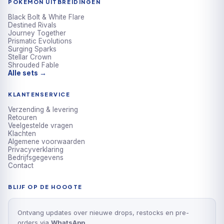
POKÉMON UITBREIDINGEN
Black Bolt & White Flare
Destined Rivals
Journey Together
Prismatic Evolutions
Surging Sparks
Stellar Crown
Shrouded Fable
Alle sets →
KLANTENSERVICE
Verzending & levering
Retouren
Veelgestelde vragen
Klachten
Algemene voorwaarden
Privacyverklaring
Bedrijfsgegevens
Contact
BLIJF OP DE HOOGTE
Ontvang updates over nieuwe drops, restocks en pre-
orders via
WhatsApp
.