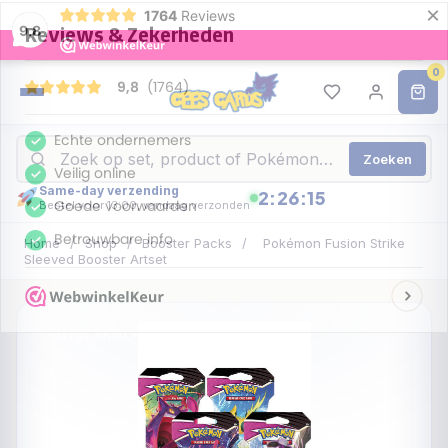
×
1764
Reviews
9,8
0
Zoeken
Same-day verzending
2:26:13
Bestel voor 13:00, vandaag verzonden
Home
/
Shop
/
Booster Packs
/
Pokémon Fusion Strike
Sleeved Booster Artset
UITVERKOCHT