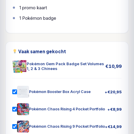
1 promo kaart
1 Pokémon badge
Vaak samen gekocht
Pokémon Gem Pack Badge Set Volumes
€
10,99
1, 2 & 3 Chinees
+
€
20,95
Pokémon Booster Box Acryl Case
+
€
8,99
Pokémon Chaos Rising 4 Pocket Portfolio
+
€
14,99
Pokémon Chaos Rising 9 Pocket Portfolio