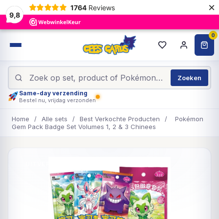
×
1764
Reviews
9,8
0
Zoeken
Same-day verzending
Bestel nu, vrijdag verzonden
Home
/
Alle sets
/
Best Verkochte Producten
/
Pokémon
Gem Pack Badge Set Volumes 1, 2 & 3 Chinees
UITVERKOCHT