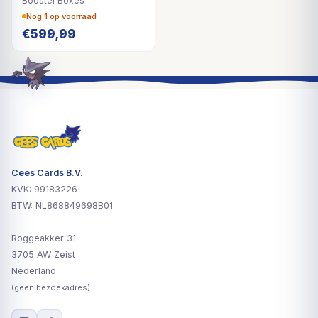
Booster Boxes
Nog 1 op voorraad
€
599,99
Cees Cards B.V.
KVK: 99183226
BTW: NL868849698B01
Roggeakker 31
3705 AW Zeist
Nederland
(geen bezoekadres)