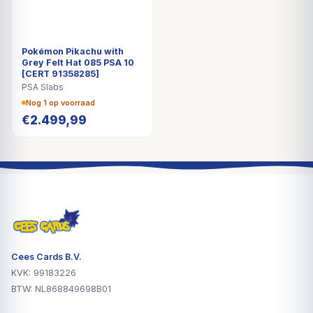
Pokémon Pikachu with
Grey Felt Hat 085 PSA 10
[CERT 91358285]
PSA Slabs
Nog 1 op voorraad
€
2.499,99
Cees Cards B.V.
KVK: 99183226
BTW: NL868849698B01