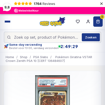
×
1764
Reviews
9,8
0
Zoeken
Same-day verzending
2:49:29
Bestel voor 13:00, vandaag verzonden
Home
/
Shop
/
PSA Slabs
/
Pokémon Giratina VSTAR
Crown Zenith PSA 10 [CERT 136484607]
UITVERKOCHT