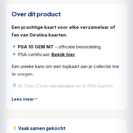
Over dit product
Een prachtige kaart voor elke verzamelaar of
fan van Giratina kaarten.
PSA 10 GEM MT
– officiële beoordeling
PSA-certificaat:
Bekijk hier
Een unieke kans om een topkaart aan je collectie toe
te voegen.
Bij Cees Cards
verzenden
we je PSA-kaarten
natuurlijk
verzekerd en zorgvuldig ingepakt
. Zo
Lees meer
komt jouw
Giratina
in topvorm aan.
Vaak samen gekocht