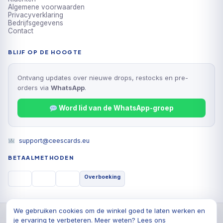
Algemene voorwaarden
Privacyverklaring
Bedrijfsgegevens
Contact
BLIJF OP DE HOOGTE
Ontvang updates over nieuwe drops, restocks en pre-
orders via
WhatsApp
.
Word lid van de WhatsApp-groep
support@ceescards.eu
BETAALMETHODEN
Overboeking
We gebruiken cookies om de winkel goed te laten werken en
© 2026 Cees Cards B.V., Alle rechten voorbehouden
je ervaring te verbeteren. Meer weten? Lees ons
Privacyverklaring
Algemene voorwaarden
Cookiebeleid