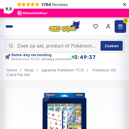
×
1764
Reviews
9,8
0
Zoeken
Same-day verzending
3:49:37
Bestel voor 13:00, vandaag verzonden
Home
/
Shop
/
Japanse Pokémon TCG
/
Pokémon GO
Card File Set
UITVERKOCHT