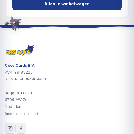
Alles in winkelwagen
Cees Cards B.V.
KVK: 99183226
BTW: NL868849698B01
Roggeakker 31
3705 AW Zeist
Nederland
(geen bezoekadres)