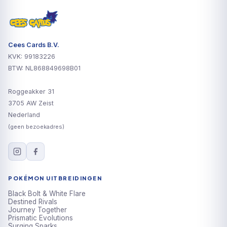
Cees Cards B.V.
KVK: 99183226
BTW: NL868849698B01
Roggeakker 31
3705 AW Zeist
Nederland
(geen bezoekadres)
POKÉMON UITBREIDINGEN
Black Bolt & White Flare
Destined Rivals
Journey Together
Prismatic Evolutions
Surging Sparks