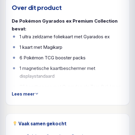
Over dit product
De Pokémon Gyarados ex Premium Collection
bevat:
1 ultra zeldzame foliekaart met Gyarados ex
1 kaart met Magikarp
6 Pokémon TCG booster packs
1 magnetische kaartbeschermer met
displaystandaard
65 kaarthoezen met Gyarados als Tera Pokémon
Lees meer
Een codekaart voor Pokémon TCG Live
Vaak samen gekocht