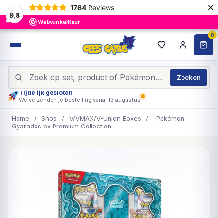
×
1764
Reviews
9,8
0
Zoeken
Tijdelijk gesloten
We verzenden je bestelling vanaf 13 augustus
Home
/
Shop
/
V/VMAX/V-Union Boxes
/
Pokémon
Gyarados ex Premium Collection
UITVERKOCHT