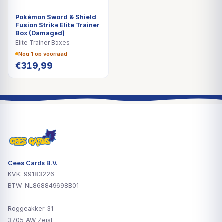
Pokémon Sword & Shield
Fusion Strike Elite Trainer
Box (Damaged)
Elite Trainer Boxes
Nog 1 op voorraad
€
319,99
Cees Cards B.V.
KVK: 99183226
BTW: NL868849698B01
Roggeakker 31
3705 AW Zeist