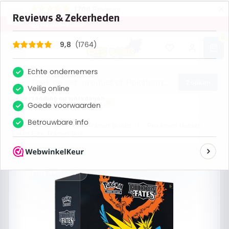
×
1764
Reviews
9,8
0
Zoeken
Verzending op werkdagen
Bestel nu, maandag verzonden
Home
/
Shop
/
Elite Trainer Boxes
/
Pokémon Hidden
Fates Elite Trainer Box
UITVERKOCHT