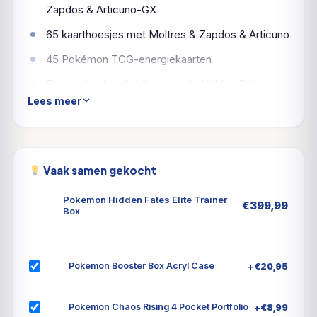
Zapdos & Articuno-GX
65 kaarthoesjes met Moltres & Zapdos & Articuno
45 Pokémon TCG-energiekaarten
Een spelershandleiding voor de Hidden Fates-
Lees meer
uitbreiding
6 schade-tellerdobbelstenen
1 wedstrijd-goedgekeurde munt-dobbelsteen
Vaak samen gekocht
2 acryl-conditiemarkers en 1 acryl-TAG TEAM GX-
marker
Pokémon Hidden Fates Elite Trainer
€
399,99
Box
Een verzamelbox om alles in op te bergen, met 4
verdelers om het overzichtelijk te houden
Een codekaart voor het Pokémon Trading Card
+
€
20,95
Pokémon Booster Box Acryl Case
Game Online
+
€
8,99
Pokémon Chaos Rising 4 Pocket Portfolio