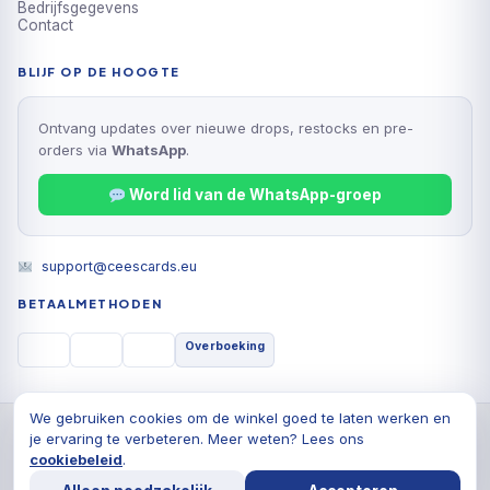
Bedrijfsgegevens
Contact
BLIJF OP DE HOOGTE
Ontvang updates over nieuwe drops, restocks en pre-
orders via
WhatsApp
.
Word lid van de WhatsApp-groep
support@ceescards.eu
BETAALMETHODEN
Overboeking
We gebruiken cookies om de winkel goed te laten werken en
© 2026 Cees Cards B.V., Alle rechten voorbehouden
je ervaring te verbeteren. Meer weten? Lees ons
Privacyverklaring
Algemene voorwaarden
Cookiebeleid
cookiebeleid
.