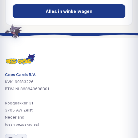
Alles in winkelwagen
Cees Cards B.V.
KVK: 99183226
BTW: NL868849698B01
Roggeakker 31
3705 AW Zeist
Nederland
(geen bezoekadres)