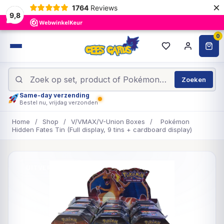
×
1764
Reviews
9,8
0
Zoeken
Same-day verzending
Bestel nu, vrijdag verzonden
Home
/
Shop
/
V/VMAX/V-Union Boxes
/
Pokémon
Hidden Fates Tin (Full display, 9 tins + cardboard display)
UITVERKOCHT