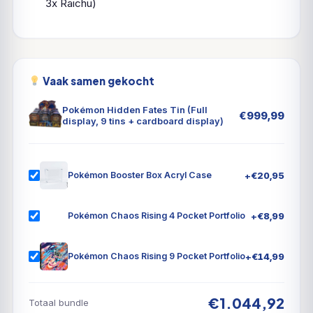
3x Raichu)
Vaak samen gekocht
Pokémon Hidden Fates Tin (Full
€
999,99
display, 9 tins + cardboard display)
+
€
20,95
Pokémon Booster Box Acryl Case
+
€
8,99
Pokémon Chaos Rising 4 Pocket Portfolio
+
€
14,99
Pokémon Chaos Rising 9 Pocket Portfolio
€1.044,92
Totaal bundle