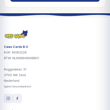
Cees Cards B.V.
KVK: 99183226
BTW: NL868849698B01
Roggeakker 31
3705 AW Zeist
Nederland
(geen bezoekadres)