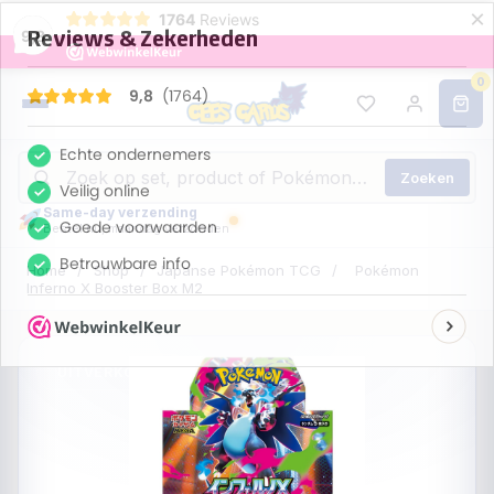
×
1764
Reviews
9,8
0
Zoeken
Same-day verzending
Bestel nu, maandag verzonden
Home
/
Shop
/
Japanse Pokémon TCG
/
Pokémon
Inferno X Booster Box M2
UITVERKOCHT