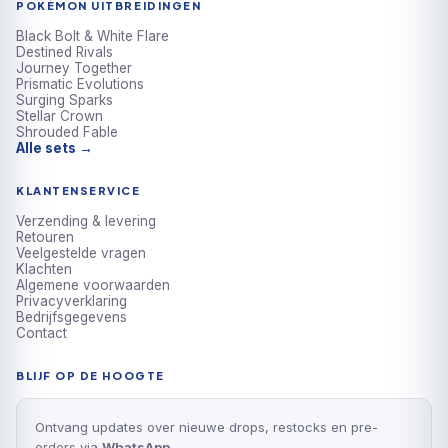
POKÉMON UITBREIDINGEN
Black Bolt & White Flare
Destined Rivals
Journey Together
Prismatic Evolutions
Surging Sparks
Stellar Crown
Shrouded Fable
Alle sets →
KLANTENSERVICE
Verzending & levering
Retouren
Veelgestelde vragen
Klachten
Algemene voorwaarden
Privacyverklaring
Bedrijfsgegevens
Contact
BLIJF OP DE HOOGTE
Ontvang updates over nieuwe drops, restocks en pre-
orders via
WhatsApp
.