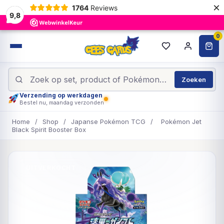
×
1764
Reviews
9,8
0
Zoeken
Verzending op werkdagen
Bestel nu, maandag verzonden
Home
/
Shop
/
Japanse Pokémon TCG
/
Pokémon Jet
Black Spirit Booster Box
UITVERKOCHT