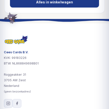
Alles in winkelwagen
Cees Cards B.V.
KVK: 99183226
BTW: NL868849698B01
Roggeakker 31
3705 AW Zeist
Nederland
(geen bezoekadres)