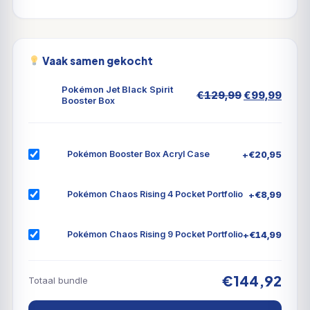
Vaak samen gekocht
Pokémon Jet Black Spirit
Oorspronkel
Huid
€
129,99
€
99,99
Booster Box
prijs
prijs
was:
is:
€129,99.
€99,
+
€
20,95
Pokémon Booster Box Acryl Case
+
€
8,99
Pokémon Chaos Rising 4 Pocket Portfolio
+
€
14,99
Pokémon Chaos Rising 9 Pocket Portfolio
€144,92
Totaal bundle