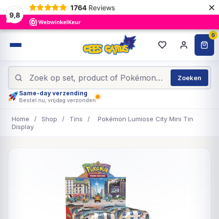
×
1764
Reviews
9,8
0
Zoeken
Same-day verzending
Bestel nu, vrijdag verzonden
Home
/
Shop
/
Tins
/
Pokémon Lumiose City Mini Tin
Display