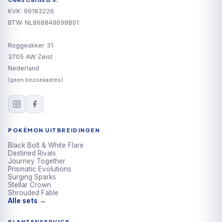
KVK: 99183226
BTW: NL868849698B01
Roggeakker 31
3705 AW Zeist
Nederland
(geen bezoekadres)
POKÉMON UITBREIDINGEN
Black Bolt & White Flare
Destined Rivals
Journey Together
Prismatic Evolutions
Surging Sparks
Stellar Crown
Shrouded Fable
Alle sets →
KLANTENSERVICE