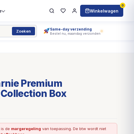
0
e
Winkelwagen
Same-day verzending
Zoeken
Bestel nu, maandag verzonden
rnie Premium
Collection Box
l is de
margeregeling
van toepassing. De btw wordt niet