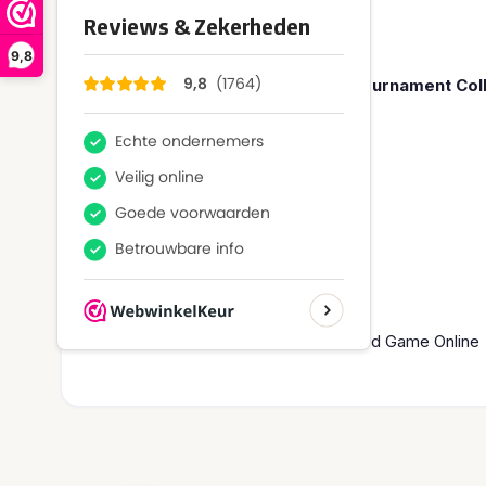
Over dit product
9,8
De Pokémon Marnie Premium Tournament Colle
4 holo promo kaarten
7 Booster Packs
Een Deck Box
65 card sleeves
2 marker coins
Zes dobbelstenen
1 code kaart voor de Trading Card Game Online