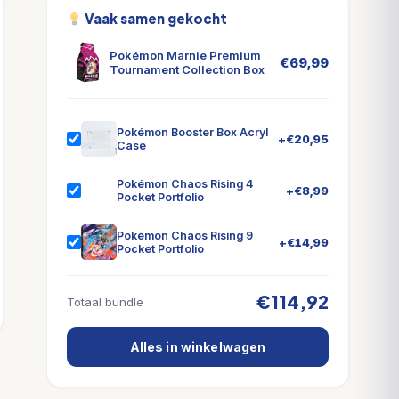
Vaak samen gekocht
Pokémon Marnie Premium
€
69,99
Tournament Collection Box
Pokémon Booster Box Acryl
+
€
20,95
Case
Pokémon Chaos Rising 4
+
€
8,99
Pocket Portfolio
Pokémon Chaos Rising 9
+
€
14,99
Pocket Portfolio
€114,92
Totaal bundle
Alles in winkelwagen