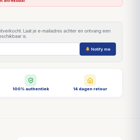
et aftrekbaar
.
itverkocht. Laat je e-mailadres achter en ontvang een
schikbaar is.
Notify me
100% authentiek
14 dagen retour