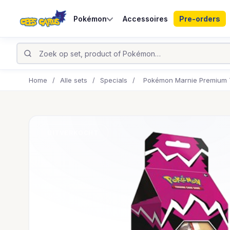
Pokémon
Accessoires
Pre-orders
Home
/
Alle sets
/
Specials
/
Pokémon Marnie Premium T
UITVERKOCHT