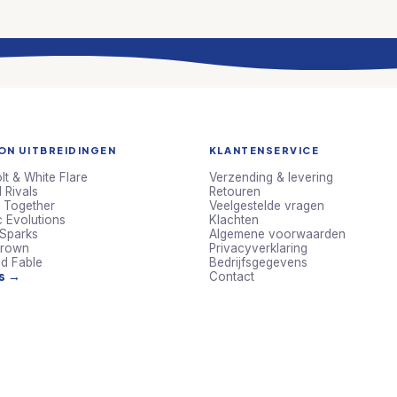
N UITBREIDINGEN
KLANTENSERVICE
lt & White Flare
Verzending & levering
 Rivals
Retouren
 Together
Veelgestelde vragen
c Evolutions
Klachten
 Sparks
Algemene voorwaarden
Crown
Privacyverklaring
d Fable
Bedrijfsgegevens
ts →
Contact