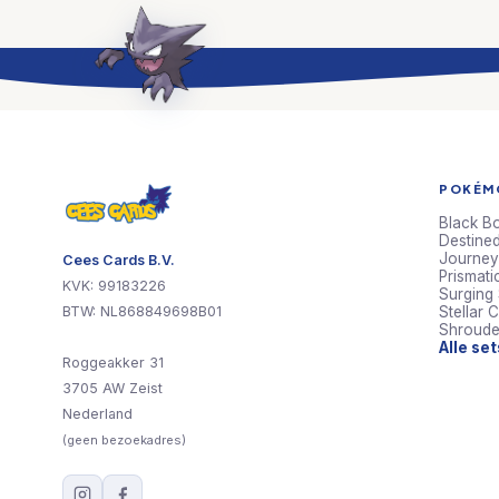
POKÉMO
Black Bo
Destined
Journey
Cees Cards B.V.
Prismati
KVK: 99183226
Surging
BTW: NL868849698B01
Stellar 
Shroude
Alle se
Roggeakker 31
3705 AW Zeist
Nederland
(geen bezoekadres)