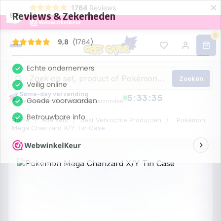
×
1764
Reviews
9,8
0
Zoeken
Same-day verzending
5:33:34
Bestel voor 13:00, vandaag verzonden
Home
/
Alle sets
/
Best Verkochte Producten
/
Pokémon
Mega Charizard X/Y Tin Case
UITVERKOCHT