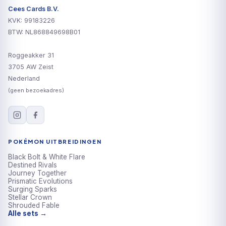
Cees Cards B.V.
KVK: 99183226
BTW: NL868849698B01
Roggeakker 31
3705 AW Zeist
Nederland
(geen bezoekadres)
POKÉMON UITBREIDINGEN
Black Bolt & White Flare
Destined Rivals
Journey Together
Prismatic Evolutions
Surging Sparks
Stellar Crown
Shrouded Fable
Alle sets →