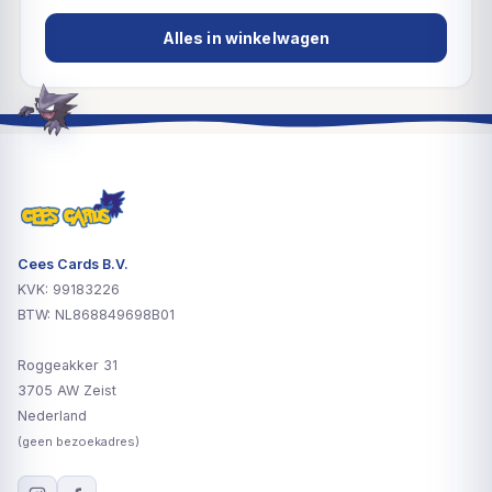
Alles in winkelwagen
Cees Cards B.V.
KVK: 99183226
BTW: NL868849698B01
Roggeakker 31
3705 AW Zeist
Nederland
(geen bezoekadres)