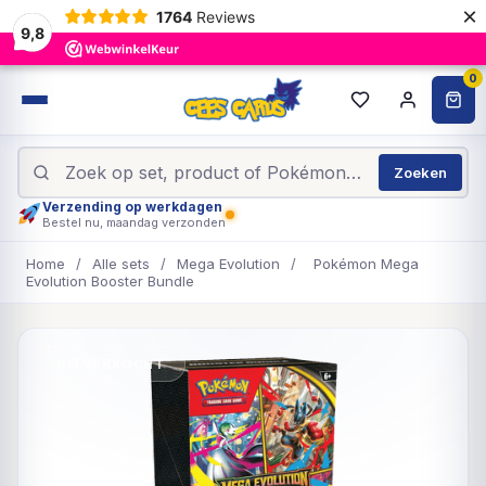
×
1764
Reviews
9,8
0
Zoeken
Verzending op werkdagen
Bestel nu, maandag verzonden
Home
/
Alle sets
/
Mega Evolution
/
Pokémon Mega
Evolution Booster Bundle
UITVERKOCHT