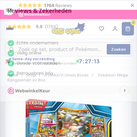
×
1764
Reviews
9,8
0
Zoeken
Same-day verzending
7:27:12
Bestel voor 13:00, vandaag verzonden
Home
/
Shop
/
V/VMAX/V-Union Boxes
/
Pokémon Mega
Kangaskhan ex Box
UITVERKOCHT