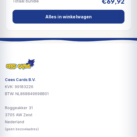
€69,92
Totaal bundle
Alles in winkelwagen
Cees Cards B.V.
KVK: 99183226
BTW: NL868849698B01
Roggeakker 31
3705 AW Zeist
Nederland
(geen bezoekadres)