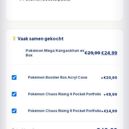
Vaak samen gekocht
Pokémon Mega Kangaskhan ex
Oorspronkel
Huid
€
29,99
€
24,99
Box
prijs
prijs
was:
is:
€29,99.
€24,
+
€
20,95
Pokémon Booster Box Acryl Case
+
€
8,99
Pokémon Chaos Rising 4 Pocket Portfolio
+
€
14,99
Pokémon Chaos Rising 9 Pocket Portfolio