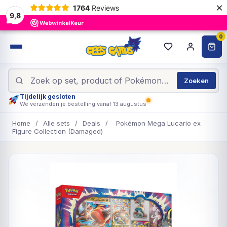
×
1764
Reviews
9,8
0
Zoeken
Tijdelijk gesloten
We verzenden je bestelling vanaf 13 augustus
Home
/
Alle sets
/
Deals
/
Pokémon Mega Lucario ex
Figure Collection (Damaged)
UITVERKOCHT