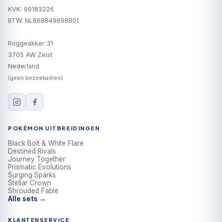
KVK: 99183226
BTW: NL868849698B01
Roggeakker 31
3705 AW Zeist
Nederland
(geen bezoekadres)
POKÉMON UITBREIDINGEN
Black Bolt & White Flare
Destined Rivals
Journey Together
Prismatic Evolutions
Surging Sparks
Stellar Crown
Shrouded Fable
Alle sets →
KLANTENSERVICE