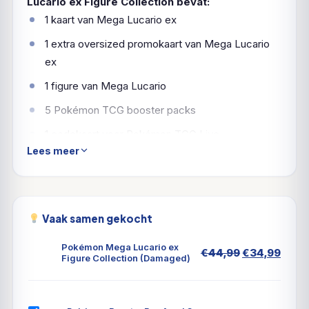
Lucario ex Figure Collection bevat:
1 kaart van Mega Lucario ex
1 extra oversized promokaart van Mega Lucario
ex
1 figure van Mega Lucario
5 Pokémon TCG booster packs
1 codekaart voor Pokémon TCG Live
Lees meer
Vaak samen gekocht
Pokémon Mega Lucario ex
Oorspronkel
Huid
€
44,99
€
34,99
Figure Collection (Damaged)
prijs
prijs
was:
is:
€44,99.
€34,