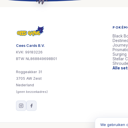
POKÉMO
Black Bo
Destined
Journey
Cees Cards B.V.
Prismati
KVK: 99183226
Surging
BTW: NL868849698B01
Stellar 
Shroude
Alle se
Roggeakker 31
3705 AW Zeist
Nederland
(geen bezoekadres)
We gebruiken c