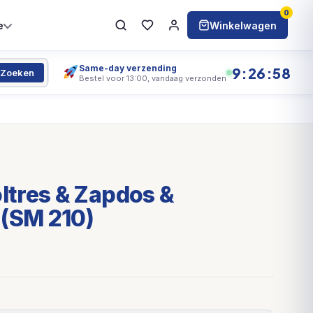
0
e
Winkelwagen
Same-day verzending
9:26:58
Zoeken
Bestel voor 13:00, vandaag verzonden
tres & Zapdos &
 (SM 210)