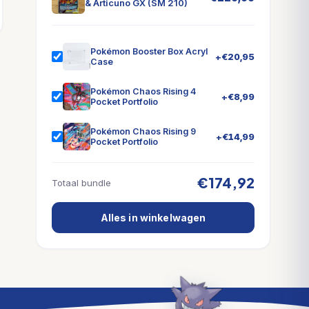
& Articuno GX (SM 210)
Pokémon Booster Box Acryl
+
€
20,95
Case
Pokémon Chaos Rising 4
+
€
8,99
Pocket Portfolio
Pokémon Chaos Rising 9
+
€
14,99
Pocket Portfolio
€174,92
Totaal bundle
Alles in winkelwagen