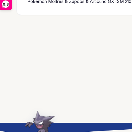
Pokémon Moltres & Zapdos & Articuno GX (SM 210)
9,8