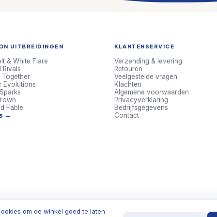
N UITBREIDINGEN
KLANTENSERVICE
lt & White Flare
Verzending & levering
 Rivals
Retouren
 Together
Veelgestelde vragen
c Evolutions
Klachten
 Sparks
Algemene voorwaarden
Crown
Privacyverklaring
d Fable
Bedrijfsgegevens
ts →
Contact
ookies om de winkel goed te laten