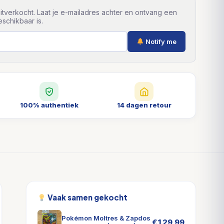
itverkocht. Laat je e-mailadres achter en ontvang een
schikbaar is.
Notify me
100% authentiek
14 dagen retour
Vaak samen gekocht
Pokémon Moltres & Zapdos
€
129,99