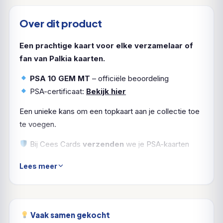
Over dit product
Een prachtige kaart voor elke verzamelaar of
fan van Palkia kaarten.
PSA 10 GEM MT
– officiële beoordeling
PSA-certificaat:
Bekijk hier
Een unieke kans om een topkaart aan je collectie toe
te voegen.
Bij Cees Cards
verzenden
we je PSA-kaarten
natuurlijk
verzekerd en zorgvuldig ingepakt
. Zo
Lees meer
komt jouw
Palkia
in topvorm aan.
Vaak samen gekocht