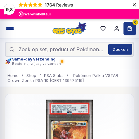
×
1764
Reviews
9,8
0
Zoeken
Same-day verzending
Bestel nu, vrijdag verzonden
Home
/
Shop
/
PSA Slabs
/
Pokémon Palkia VSTAR
Crown Zenith PSA 10 [CERT 139475119]
UITVERKOCHT