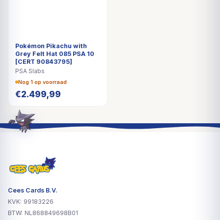
Pokémon Pikachu with
Grey Felt Hat 085 PSA 10
[CERT 90843795]
PSA Slabs
Nog 1 op voorraad
€
2.499,99
Cees Cards B.V.
KVK: 99183226
BTW: NL868849698B01