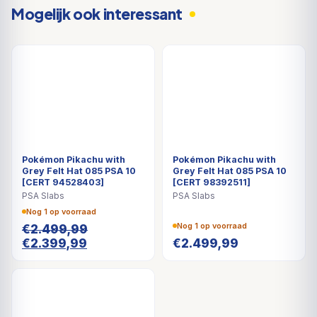
Mogelijk ook interessant
DEAL
Pokémon Pikachu with
Pokémon Pikachu with
Grey Felt Hat 085 PSA 10
Grey Felt Hat 085 PSA 10
[CERT 94528403]
[CERT 98392511]
PSA Slabs
PSA Slabs
Nog 1 op voorraad
Nog 1 op voorraad
€
2.499,99
Oorspronkelijke
Huidige
€
2.399,99
€
2.499,99
prijs
prijs
was:
is:
€2.499,99.
€2.399,99.