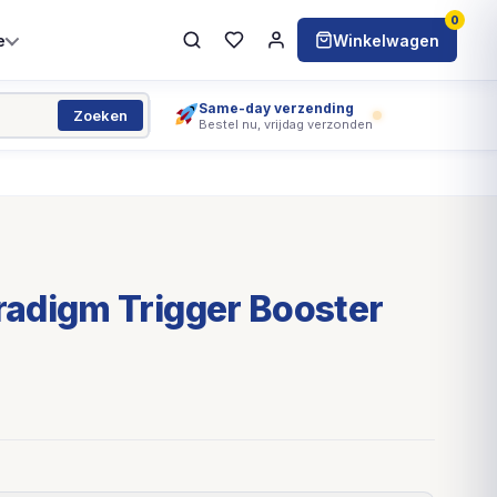
0
e
Winkelwagen
Same-day verzending
Zoeken
Bestel nu, vrijdag verzonden
adigm Trigger Booster