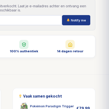
itverkocht. Laat je e-mailadres achter en ontvang een
schikbaar is.
Notify me
100% authentiek
14 dagen retour
Vaak samen gekocht
Pokémon Paradigm Trigger
€
79,99