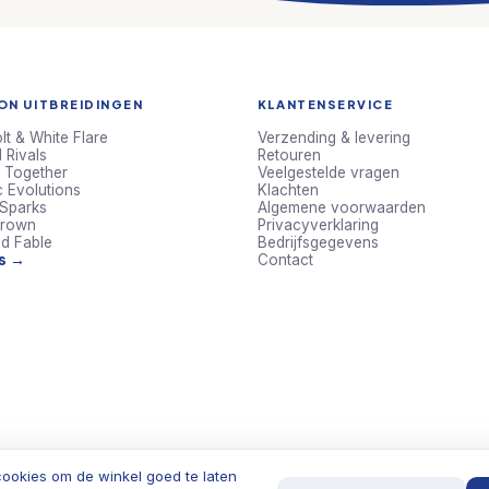
N UITBREIDINGEN
KLANTENSERVICE
lt & White Flare
Verzending & levering
 Rivals
Retouren
 Together
Veelgestelde vragen
c Evolutions
Klachten
 Sparks
Algemene voorwaarden
Crown
Privacyverklaring
d Fable
Bedrijfsgegevens
ts →
Contact
ookies om de winkel goed te laten