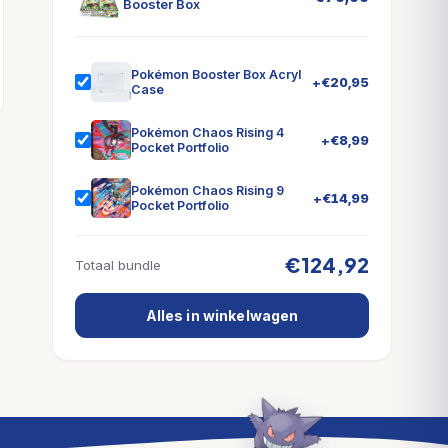
Booster Box
Pokémon Booster Box Acryl
+
€
20,95
Case
Pokémon Chaos Rising 4
+
€
8,99
Pocket Portfolio
Pokémon Chaos Rising 9
+
€
14,99
Pocket Portfolio
€124,92
Totaal bundle
Alles in winkelwagen