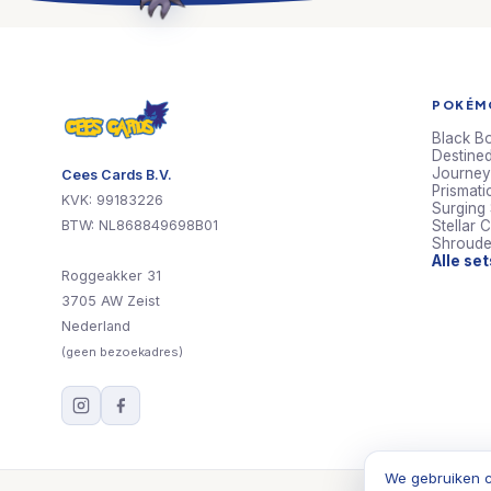
POKÉMO
Black Bo
Destined
Journey
Cees Cards B.V.
Prismati
KVK: 99183226
Surging
BTW: NL868849698B01
Stellar 
Shroude
Alle se
Roggeakker 31
3705 AW Zeist
Nederland
(geen bezoekadres)
We gebruiken c