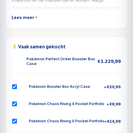
Pokémon en de mensen die er wonen. Mega
Zygarde ex, de legendarische Pokémon die kracht in
aantallen belichaamt, zorgt ervoor dat alles in orde
Lees meer
blijft! Nu bedreigende krachten op afstand worden
gehouden, breken er vredige dagen aan voor de
inwoners van de stad, waaronder Pokémon als Mega
Clefable ex, Mega Starmie ex en Meowth ex, in de
Vaak samen gekocht
Pokémon TCG: Mega Evolution Perfect Order
Pokémon Perfect Order Booster Box
€
1.229,99
uitbreiding!
Case
+
€
20,95
Pokémon Booster Box Acryl Case
+
€
8,99
Pokémon Chaos Rising 4 Pocket Portfolio
+
€
14,99
Pokémon Chaos Rising 9 Pocket Portfolio