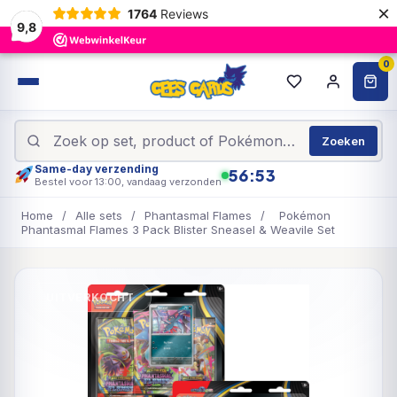
×
1764
Reviews
9,8
0
Zoeken
Same-day verzending
56:53
Bestel voor 13:00, vandaag verzonden
Home
/
Alle sets
/
Phantasmal Flames
/
Pokémon
Phantasmal Flames 3 Pack Blister Sneasel & Weavile Set
UITVERKOCHT