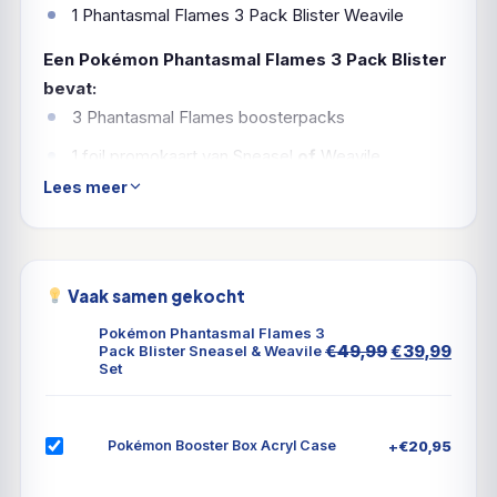
1 Phantasmal Flames 3 Pack Blister Weavile
Een Pokémon Phantasmal Flames 3 Pack Blister
bevat:
3 Phantasmal Flames boosterpacks
1 foil promokaart van Sneasel
of
Weavile
Lees meer
1 munt
Vaak samen gekocht
Pokémon Phantasmal Flames 3
Oorspronkel
Huid
€
49,99
€
39,99
Pack Blister Sneasel & Weavile
Set
prijs
prijs
was:
is:
€49,99.
€39,
+
€
20,95
Pokémon Booster Box Acryl Case