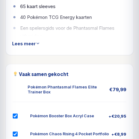
65 kaart sleeves
40 Pokémon TCG Energy kaarten
Een spelersgids voor de Phantasmal Flames
uitbreiding
Lees meer
6 schade-teller dobbelstenen
1 competitie-legale muntworp dobbelsteen
1 plastic munt
Vaak samen gekocht
Een verzamelbox om alles in op te bergen, met 6
Pokémon Phantasmal Flames Elite
scheidingsvakken voor organisatie
€
79,99
Trainer Box
Een codekaart voor Pokémon Trading Card Game
Live
+
€
20,95
Pokémon Booster Box Acryl Case
+
€
8,99
Pokémon Chaos Rising 4 Pocket Portfolio