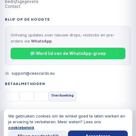
Bedrijfsgegevens
Contact
BLIJF OP DE HOOGTE
Ontvang updates over nieuwe drops, restocks en pre-
orders via
WhatsApp
.
Word lid van de WhatsApp-groep
support@ceescards.eu
BETAALMETHODEN
Overboeking
We gebruiken cookies om de winkel goed te laten werken en
© 2026 Cees Cards B.V., Alle rechten voorbehouden
je ervaring te verbeteren. Meer weten? Lees ons
Privacyverklaring
Algemene voorwaarden
Cookiebeleid
cookiebeleid
.