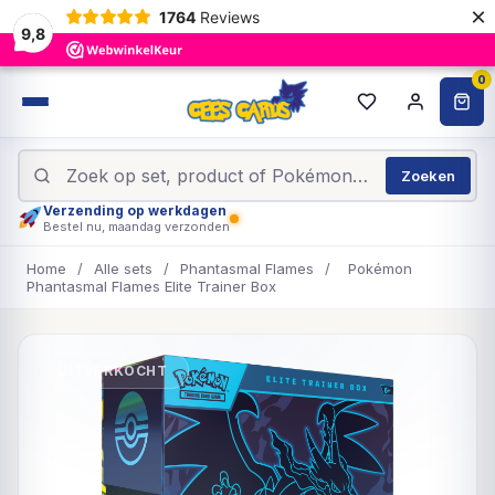
×
1764
Reviews
9,8
0
Zoeken
Verzending op werkdagen
Bestel nu, maandag verzonden
Home
/
Alle sets
/
Phantasmal Flames
/
Pokémon
Phantasmal Flames Elite Trainer Box
UITVERKOCHT