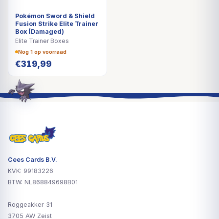
Pokémon Sword & Shield
Fusion Strike Elite Trainer
Box (Damaged)
Elite Trainer Boxes
Nog 1 op voorraad
€
319,99
Cees Cards B.V.
KVK: 99183226
BTW: NL868849698B01
Roggeakker 31
3705 AW Zeist