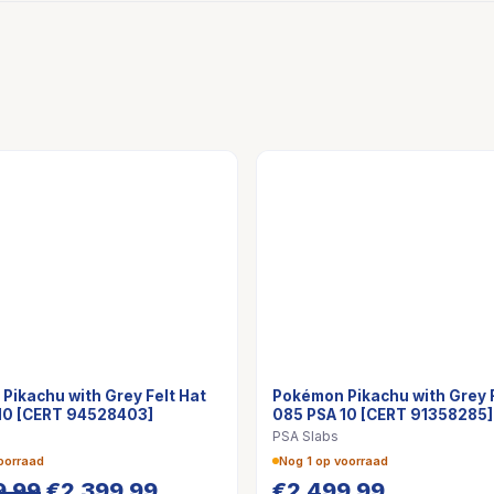
Pikachu with Grey Felt Hat
Pokémon Pikachu with Grey F
10 [CERT 94528403]
085 PSA 10 [CERT 91358285]
PSA Slabs
oorraad
Nog 1 op voorraad
Oorspronkelijke
Huidige
9,99
€
2.399,99
€
2.499,99