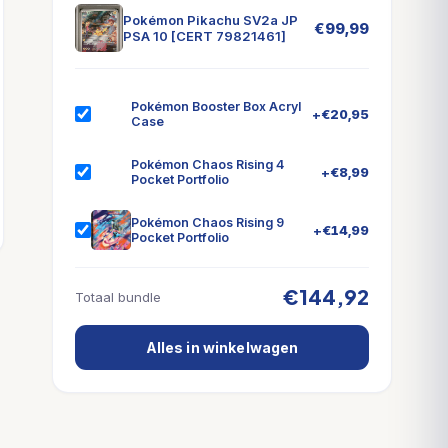
Pokémon Pikachu SV2a JP
€
99,99
PSA 10 [CERT 79821461]
Pokémon Booster Box Acryl
+
€
20,95
Case
Pokémon Chaos Rising 4
+
€
8,99
Pocket Portfolio
Pokémon Chaos Rising 9
+
€
14,99
Pocket Portfolio
€144,92
Totaal bundle
Alles in winkelwagen