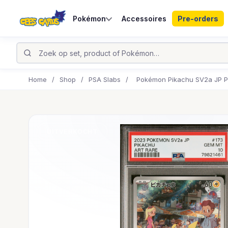
Pokémon
Accessoires
Pre-orders
Home
/
Shop
/
PSA Slabs
/
Pokémon Pikachu SV2a JP P
UITVERKOCHT