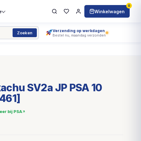
0
e
Winkelwagen
Verzending op werkdagen
Zoeken
Bestel nu, maandag verzonden
achu SV2a JP PSA 10
461]
eer bij PSA