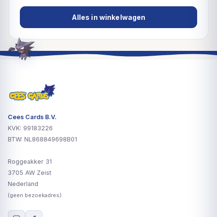
Alles in winkelwagen
Cees Cards B.V.
KVK: 99183226
BTW: NL868849698B01
Roggeakker 31
3705 AW Zeist
Nederland
(geen bezoekadres)