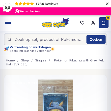
×
1764
Reviews
9,8
0
Zoeken
Verzending op werkdagen
Bestel nu, maandag verzonden
Home
/
Shop
/
Singles
/
Pokémon Pikachu with Grey Felt
Hat (SVP 085)
UITVERKOCHT